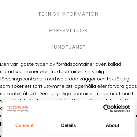
TEKNISK INFORMATION
HYRESVILLKOR
KUNDTJÄNST
Den vanligaste typen av förrådscontainer även kallad
sjöfartscontainer eller fraktcontainer. En rymlig
förvaringscontainer med isolerade väggar och tak för dig
som söker ett torrt utrymme att lagerhålla eller förvara gods
som inte tål fukt. Denna rymliga container fungerar utmärkt
som förråd eller lager samt är ett bra hjälpmedel vid flytt
och transportering av gods. Totalvolymen är hela 33 kbm
som räcker till hela bohag eller som arbetscontainer för flera
personer.
Consent
Details
About
Containern är försedd med lockbox (låskåpa) gjord i