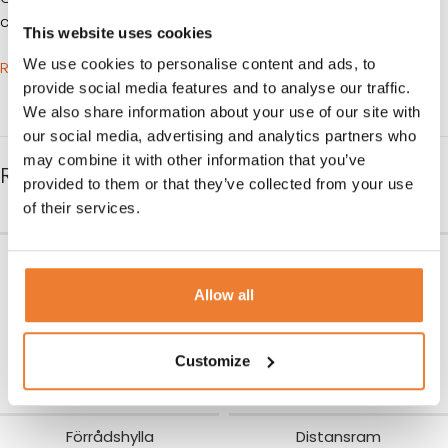
cortenstål.
This website uses cookies
We use cookies to personalise content and ads, to
RITNING
provide social media features and to analyse our traffic.
We also share information about your use of our site with
our social media, advertising and analytics partners who
may combine it with other information that you’ve
RELATERADE PRODUKTER
provided to them or that they’ve collected from your use
of their services.
Lastramp till container 180
Hänglås klass 3
cm
Art nr.
5846
Allow all
295
kr
Art nr.
5847
600
kr
LÄGG TILL I VARUKORG
Customize
LÄGG TILL I VARUKORG
Förrådshylla
Distansram