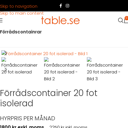
Skip to navigation
Skip to main content
0
Hem
Produkter
Container
Hyra container
Förrådscontainrar
Förrådscontainer 20 fot
isolerad
HYRPRIS PER MÅNAD
1800 kr exkl. moms
2250 kr inkl. moms