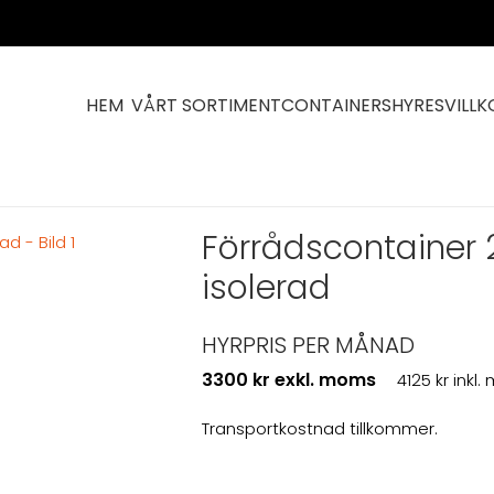
HEM
VÅRT SORTIMENT
CONTAINERS
HYRESVILLK
Förrådscontainer 20 fot open side isolerad
Förrådscontainer 
isolerad
HYRPRIS PER MÅNAD
3300 kr exkl. moms
4125 kr inkl
Transportkostnad tillkommer.