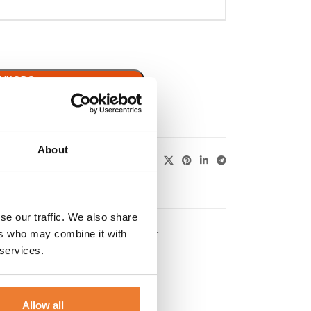
ARUKORG
About
se our traffic. We also share
ers who may combine it with
KUNDTJÄNST
 services.
Allow all