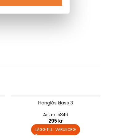
Hänglås klass 3
Art nr.
5846
295
kr
LÄGG TILL I VARUKORG