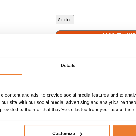
LÄGG TILL I V
Details
Artikelnr:
10571
e content and ads, to provide social media features and to analy
 our site with our social media, advertising and analytics partn
INFORMATION
HYRESVILLKOR
 provided to them or that they’ve collected from your use of their
mt en öppningsbar
ds eller i vissa
r eller
Customize