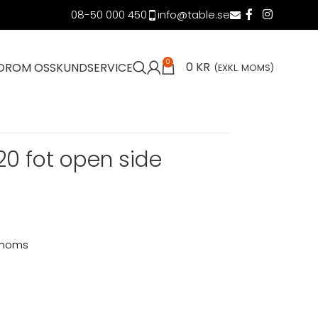
08-50 000 450
info@table.se
0
0
KR
OR
OM OSS
KUNDSERVICE
(EXKL. MOMS)
20 fot open side
. moms