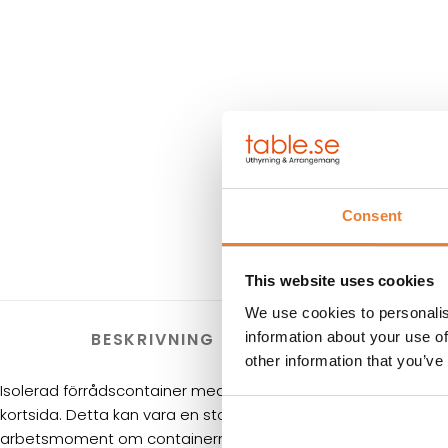
Consent
This website uses cookies
We use cookies to personalis
information about your use of
BESKRIVNING
TEKNISK 
other information that you’ve
Isolerad förrådscontainer med en öppningsbar långsida sa
kortsida. Detta kan vara en stor fördel vid lastning av långt go
arbetsmoment om containern används som t.ex. sågcontaine