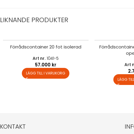
LIKNANDE PRODUKTER
Förrådscontainer 20 fot isolerad
Förrådscontaine
ope
Art nr.
1041-5
57.000
kr
Art 
2.
LÄGG TILL I VARUKORG
LÄGG TIL
KONTAKT
IN