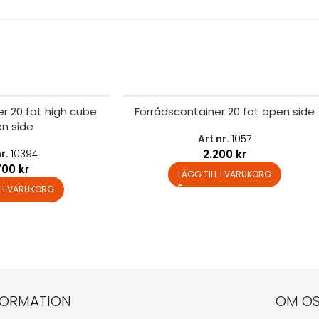
r 20 fot high cube
Förrådscontainer 20 fot open side
n side
Art nr.
1057
2.200
kr
nr.
10394
700
kr
LÄGG TILL I VARUKORG
L I VARUKORG
FORMATION
OM O