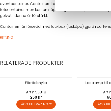
eventcontainer. Containern har samma yttermått som en va
fotscontainer men kan en något lägre innerhöjd beroende på 
golvet i denna är förstärkt.
Containern är försedd med lockbox (låskåpa) gjord i cortenst
RITNING
RELATERADE PRODUKTER
Förrådshylla
Lastramp till
Art nr.
5848
Art 
250
kr
6
LÄGG TILL I VARUKORG
LÄGG TIL