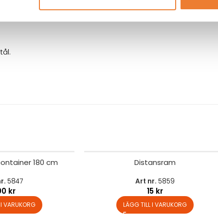
nlig 20-
tillverkare då
ål.
 container 180 cm
Distansram
nr.
5847
Art nr.
5859
00
kr
15
kr
L I VARUKORG
LÄGG TILL I VARUKORG