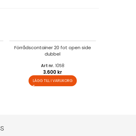
Förrådscontainer 20 fot open side
dubbel
Art nr.
1058
3.600
kr
LÄGG TILL I VARUKORG
SS