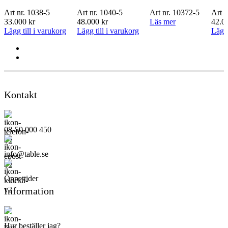
Art nr.
1038-5
Art nr.
1040-5
Art nr.
10372-5
Art n
33.000
kr
48.000
kr
Läs mer
42.0
Lägg till i varukorg
Lägg till i varukorg
Lägg 
Kontakt
08-50 000 450
info@table.se
Öppettider
Information
Hur beställer jag?