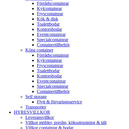
Förrådscontainrar
Kylcontainrar
Fryscontainrar
Kök & disk
Toalettbodar
Kontorsbodar
Eventcontainrar
Specialcontainrar
Containertillbehör
Köpa container
Förrådscontainrar
Kylcontainrar
Fryscontainrar
Toalettbodar
Kontorsbodar
Eventcontainrar
Specialcontainrar
Containertillbehör
Self storage
Flytt & förvaringsservice
Transporter
HYRESVILLKOR
Leveransvillkor
Villkor möbler, porslin, köksutrustning & tält
Villkor containrar & bodar