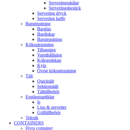
Serveringsskålar
Serveringsbestick
Servering dryck
Servering kaffe
Barutrustning
Barglas
Bardiskar
Barutrustning
Köksutrustning
Tillagning
Varmhållning
Köksredskap
Kyla
Övrig köksutrustning
Tält
Quicktält
Sektionstält
Tälttillbehör
Engångsartiklar
Is
Ljus & servetter
Grilltillbehör
Teknik
CONTAINERS
Hyra container