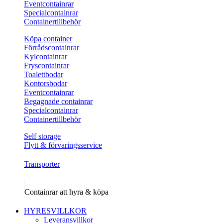
Eventcontainrar
Specialcontainrar
Containertillbehör
Köpa container
Förrådscontainrar
Kylcontainrar
Fryscontainrar
Toalettbodar
Kontorsbodar
Eventcontainrar
Begagnade containrar
Specialcontainrar
Containertillbehör
Self storage
Flytt & förvaringsservice
Transporter
Containrar att hyra & köpa
HYRESVILLKOR
Leveransvillkor