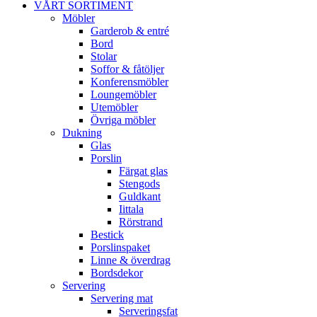
VÅRT SORTIMENT
Möbler
Garderob & entré
Bord
Stolar
Soffor & fåtöljer
Konferensmöbler
Loungemöbler
Utemöbler
Övriga möbler
Dukning
Glas
Porslin
Färgat glas
Stengods
Guldkant
Iittala
Rörstrand
Bestick
Porslinspaket
Linne & överdrag
Bordsdekor
Servering
Servering mat
Serveringsfat