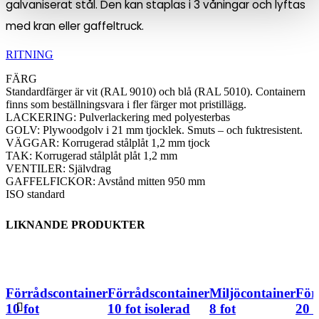
galvaniserat stål. Den kan staplas i 3 våningar och lyftas
med kran eller gaffeltruck.
RITNING
FÄRG
Standardfärger är vit (RAL 9010) och blå (RAL 5010). Containern
finns som beställningsvara i fler färger mot pristillägg.
LACKERING: Pulverlackering med polyesterbas
GOLV: Plywoodgolv i 21 mm tjocklek. Smuts – och fuktresistent.
VÄGGAR: Korrugerad stålplåt 1,2 mm tjock
TAK: Korrugerad stålplåt plåt 1,2 mm
VENTILER: Självdrag
GAFFELFICKOR: Avstånd mitten 950 mm
ISO standard
LIKNANDE PRODUKTER
Förrådscontainer
Förrådscontainer
Miljöcontainer
För
10 fot
10 fot isolerad
8 fot
20 f