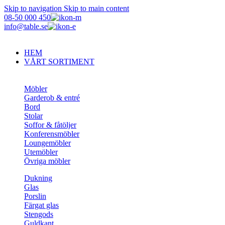
Skip to navigation
Skip to main content
08-50 000 450
info@table.se
HEM
VÅRT SORTIMENT
Möbler
Garderob & entré
Bord
Stolar
Soffor & fåtöljer
Konferensmöbler
Loungemöbler
Utemöbler
Övriga möbler
Dukning
Glas
Porslin
Färgat glas
Stengods
Guldkant