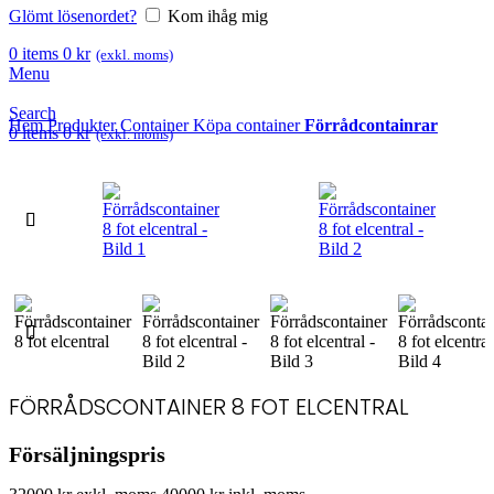
Glömt lösenordet?
Kom ihåg mig
0
items
0
kr
(exkl. moms)
Menu
Search
Hem
Produkter
Container
Köpa container
Förrådcontainrar
0
items
0
kr
(exkl. moms)
FÖRRÅDSCONTAINER 8 FOT ELCENTRAL
Försäljningspris