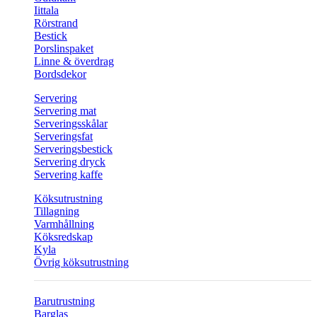
Iittala
Rörstrand
Bestick
Porslinspaket
Linne & överdrag
Bordsdekor
Servering
Servering mat
Serveringsskålar
Serveringsfat
Serveringsbestick
Servering dryck
Servering kaffe
Köksutrustning
Tillagning
Varmhållning
Köksredskap
Kyla
Övrig köksutrustning
Barutrustning
Barglas