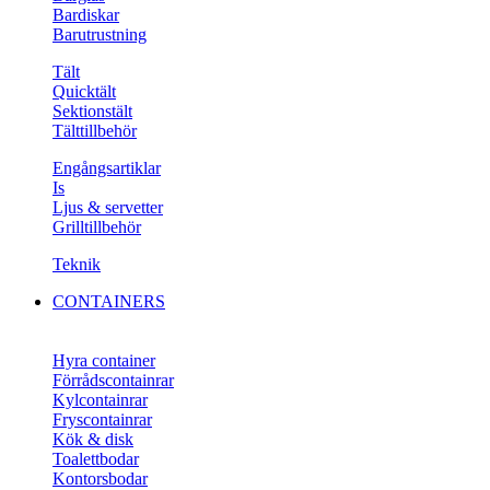
Bardiskar
Barutrustning
Tält
Quicktält
Sektionstält
Tälttillbehör
Engångsartiklar
Is
Ljus & servetter
Grilltillbehör
Teknik
CONTAINERS
Hyra container
Förrådscontainrar
Kylcontainrar
Fryscontainrar
Kök & disk
Toalettbodar
Kontorsbodar