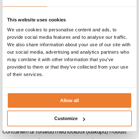
Förrådscontainer
8
Lägg till i varukorg
This website uses cookies
fot
elcentral
We use cookies to personalise content and ads, to
Artikelnr:
10382-5
mängd
provide social media features and to analyse our traffic.
We also share information about your use of our site with
BESKRIVNING
our social media, advertising and analytics partners who
TEKNISK INFORMATION
may combine it with other information that you’ve
FÖRSÄLJNINGSVILLKOR
KUNDTJÄNST
provided to them or that they’ve collected from your use
of their services.
Förrådscontainer som förslagsvis kan användas som
verkstad eller förråd. Containern är utrustad med
Allow all
elcentral
och belysning med strömbrytare.
Anslutning av
centralen görs med 3-faskabel 16A genom ett täckt hål
Customize
med utanpåliggande gummiskydd i sidan av containern.
Containern är försedd med lockbox (låskåpa) i robust