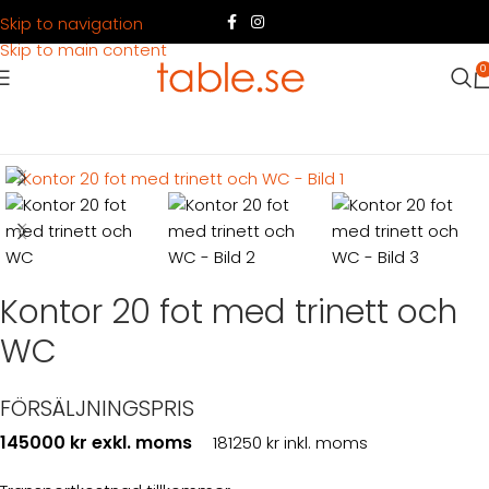
Skip to navigation
Skip to main content
0
Hem
Produkter
Container
Köpa container
Kontorsbodar
Kontor 20 fot med trinett och
WC
FÖRSÄLJNINGSPRIS
145000 kr exkl. moms
181250 kr inkl. moms