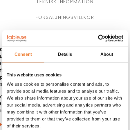
TEKNISK INFORMATION
FÖRSÄLJNINGSVILLKOR
KUNDTJÄNST
Kontorsbod med toalett, handfat och trinett med kylskåp.
Consent
Details
About
Boden är försedd med 2 st fönster placerat på långsidan
respektive ena kortsidan utrustat med jalusi. Ett mindre
fönster är placerat i wc-delen. På golvet ligger en grå
This website uses cookies
plastmatta och väggarna invändigt består av en slät vit
skiva.
We use cookies to personalise content and ads, to
provide social media features and to analyse our traffic.
Containern är som standard utrustad med isolering, värme,
We also share information about your use of our site with
belysning och ventilation i form av självdrag eller
our social media, advertising and analytics partners who
frånluftsfläkt.
may combine it with other information that you’ve
provided to them or that they’ve collected from your use
RITNING 2D
of their services.