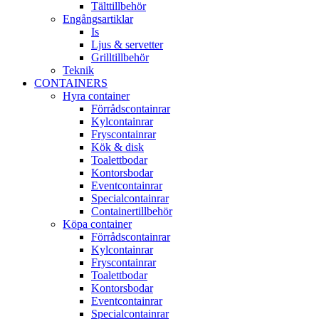
Tälttillbehör
Engångsartiklar
Is
Ljus & servetter
Grilltillbehör
Teknik
CONTAINERS
Hyra container
Förrådscontainrar
Kylcontainrar
Fryscontainrar
Kök & disk
Toalettbodar
Kontorsbodar
Eventcontainrar
Specialcontainrar
Containertillbehör
Köpa container
Förrådscontainrar
Kylcontainrar
Fryscontainrar
Toalettbodar
Kontorsbodar
Eventcontainrar
Specialcontainrar