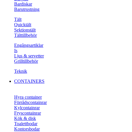
Bardiskar
Barutrustning
Tält
Quicktält
Sektionstält
Tälttillbehör
Engångsartiklar
Is
Ljus & servetter
Grilltillbehör
Teknik
CONTAINERS
Hyra container
Förrådscontainrar
Kylcontainrar
Fryscontainrar
Kök & disk
Toalettbodar
Kontorsbodar