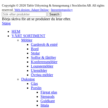
Copyright © 2026 Table Uthyrning & Arrangemang i Stockholm AB. All rights
reserved​​.
Web design: Adapt Online
-
Integritetspolicy
Search
Börja skriva för att se produkter du letar efter.
Stäng
HEM
VÅRT SORTIMENT
Möbler
Garderob & entré
Bord
Stolar
Soffor & fåtöljer
Konferensmöbler
Loungemöbler
Utemöbler
Övriga möbler
Dukning
Glas
Porslin
Färgat glas
Stengods
Guldkant
Iittala