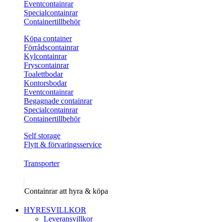
Eventcontainrar
Specialcontainrar
Containertillbehör
Köpa container
Förrådscontainrar
Kylcontainrar
Fryscontainrar
Toalettbodar
Kontorsbodar
Eventcontainrar
Begagnade containrar
Specialcontainrar
Containertillbehör
Self storage
Flytt & förvaringsservice
Transporter
Containrar att hyra & köpa
HYRESVILLKOR
Leveransvillkor