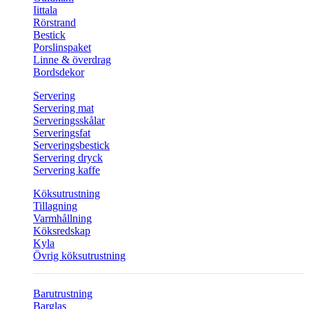
Iittala
Rörstrand
Bestick
Porslinspaket
Linne & överdrag
Bordsdekor
Servering
Servering mat
Serveringsskålar
Serveringsfat
Serveringsbestick
Servering dryck
Servering kaffe
Köksutrustning
Tillagning
Varmhållning
Köksredskap
Kyla
Övrig köksutrustning
Barutrustning
Barglas