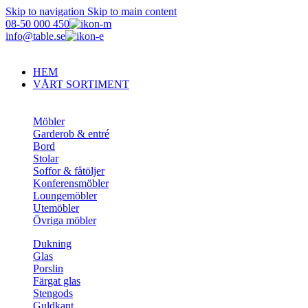
Skip to navigation
Skip to main content
08-50 000 450
info@table.se
HEM
VÅRT SORTIMENT
Möbler
Garderob & entré
Bord
Stolar
Soffor & fåtöljer
Konferensmöbler
Loungemöbler
Utemöbler
Övriga möbler
Dukning
Glas
Porslin
Färgat glas
Stengods
Guldkant