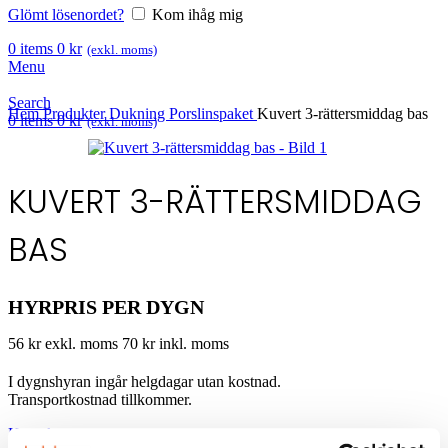
Glömt lösenordet?
Kom ihåg mig
0
items
0
kr
(exkl. moms)
Menu
Search
Hem
Produkter
Dukning
Porslinspaket
Kuvert 3-rättersmiddag bas
0
items
0
kr
(exkl. moms)
KUVERT 3-RÄTTERSMIDDAG
BAS
HYRPRIS PER DYGN
56 kr exkl. moms
70 kr inkl. moms
I dygnshyran ingår helgdagar utan kostnad.
Transportkostnad tillkommer.
Kontakta oss