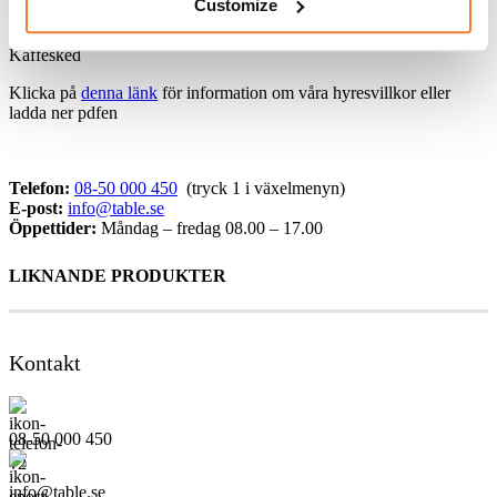
Customize
Dessertsked
Dessertgaffel
Kaffesked
Klicka på
denna länk
för information om våra hyresvillkor eller
ladda ner pdfen
Telefon:
08-50 000 450
(tryck 1 i växelmenyn)
E-post:
info@table.se
Öppettider:
Måndag – fredag 08.00 – 17.00
LIKNANDE PRODUKTER
Kontakt
08-50 000 450
info@table.se