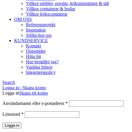
Villkor möbler, porslin, köksutrustning & tält
Villkor containrar & bodar
Villkor kökscontainrar
OM OSS
Referensprojekt
Inspiration
Jobba hos oss
KUNDSERVICE
Kontakt
Öppettider
Hitta hit
Hur beställer jag?
Vanliga frågor
Integritetspolicy
Search
Logga in / Skapa konto
Logga in
Skapa ett konto
Obligatoriskt
Användarnamn eller e-postadress
*
Obligatoriskt
Lösenord
*
Logga in