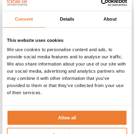
Kuvert
3-
Lägg till i varukorg
rättersmiddag
Consent
Details
About
bas
Artikelnr:
6810
mängd
BESKRIVNING
This website uses cookies
HYRESVILLKOR
KUNDTJÄNST
We use cookies to personalise content and ads, to
provide social media features and to analyse our traffic.
Komplett kuvert för 3-rätters middag. Bord, stolar, dukar och
servetter hyrs till separat.
We also share information about your use of our site with
our social media, advertising and analytics partners who
INNEHÅLL:
may combine it with other information that you’ve
Förrättstallrik 24 cm
Varmrättstallrik 26 cm
provided to them or that they’ve collected from your use
Desserttallrik 21 cm
of their services.
Vitvinsglas Elegance 24,5 cl
Rödvinsglas Elegance 31 cl
Vattenglas
Kaffemugg med eller utan öra, kan variera
Förrättsgaffel
Allow all
Förrättskniv
Varmrättsgaffel
Varmrättskniv