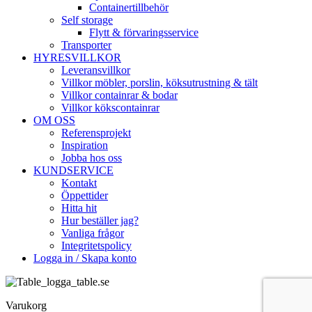
Containertillbehör
Self storage
Flytt & förvaringsservice
Transporter
HYRESVILLKOR
Leveransvillkor
Villkor möbler, porslin, köksutrustning & tält
Villkor containrar & bodar
Villkor kökscontainrar
OM OSS
Referensprojekt
Inspiration
Jobba hos oss
KUNDSERVICE
Kontakt
Öppettider
Hitta hit
Hur beställer jag?
Vanliga frågor
Integritetspolicy
Logga in / Skapa konto
Varukorg