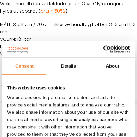
Wokpanna till den vedeldade grillen Ofyr. Ofyren ingår ej,
hyres ut separat (
art.nr. 5052
).
MÅTT: Ø 58 cm / 70 cm inklusive handtag Botten Ø 13 cm H 13
cm
VOLYM: 18 liter
FÄRG: Svart kolstål
VIKT: 8 kg
Consent
Details
About
RELATERADE PRODUKTER
This website uses cookies
We use cookies to personalise content and ads, to
provide social media features and to analyse our traffic.
Ofyr
Ved 15 kg
We also share information about your use of our site with
our social media, advertising and analytics partners who
Art nr.
5052
Art nr.
9954
may combine it with other information that you’ve
3.000
kr
195
kr
provided to them or that they’ve collected from your use
LÄGG TILL I VARUKORG
LÄGG TILL I VARUKORG