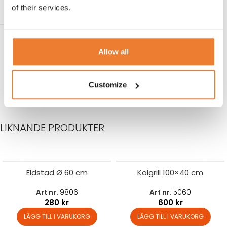
of their services.
Tändvätska 1 liter
Allow all
Art nr.
9967
45
kr
LÄGG TILL I VARUKORG
Customize
LIKNANDE PRODUKTER
Eldstad Ø 60 cm
Kolgrill 100×40 cm
Art nr.
9806
Art nr.
5060
280
kr
600
kr
LÄGG TILL I VARUKORG
LÄGG TILL I VARUKORG