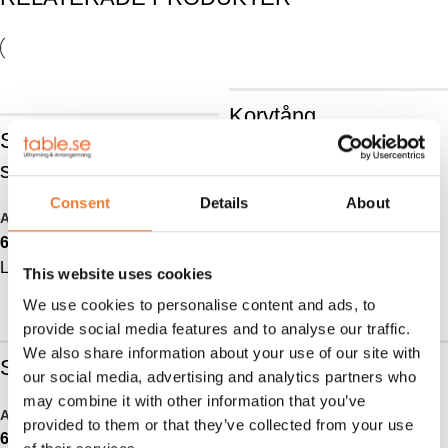
Korvtång
Serveringsgaffel
Art nr.
6691
skålad
12
kr
Consent
Details
About
LÄGG TILL I VARUKORG
Art nr.
6731
6,50
kr
LÄGG TILL I VARUKORG
This website uses cookies
We use cookies to personalise content and ads, to
provide social media features and to analyse our traffic.
We also share information about your use of our site with
Serveringssked
Opera dessertgaffel
our social media, advertising and analytics partners who
may combine it with other information that you’ve
Art nr.
6720
Art nr.
6640
provided to them or that they’ve collected from your use
6,50
kr
4
kr