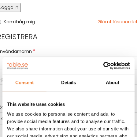
Logga in
Kom ihåg mig
Glömt lösenorde
REGISTRERA
*
nvändarnamn
*
-postadress
Consent
Details
About
This website uses cookies
*
ösenord
We use cookies to personalise content and ads, to
provide social media features and to analyse our traffic.
We also share information about your use of our site with
our social media, advertising and analytics partners who