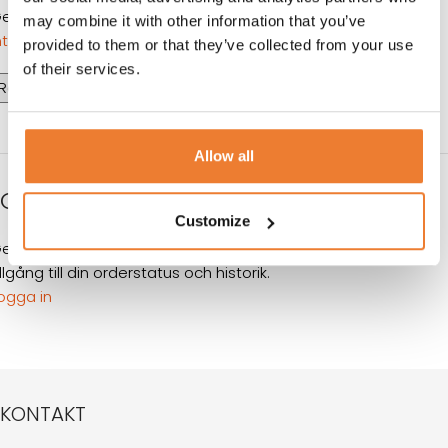
enom att registrera ett konto godkänner jag
Tables
may combine it with other information that you’ve
ntegritetspolicy
provided to them or that they’ve collected from your use
of their services.
Registrera
OR
Allow all
LOGGA IN
Customize
enom att registrera dig på den här webbplatsen får du
illgång till din orderstatus och historik.
ogga in
KONTAKT