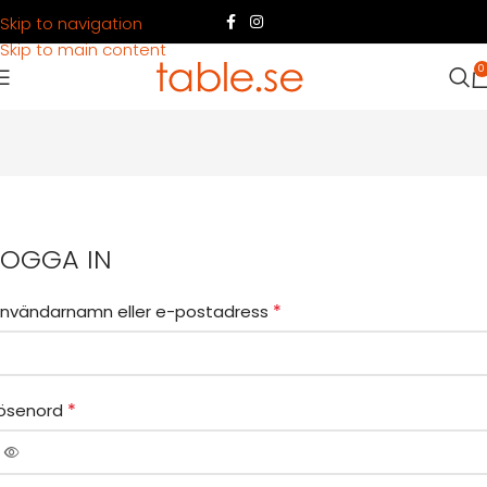
Skip to navigation
Skip to main content
0
LOGGA IN
*
nvändarnamn eller e-postadress
*
ösenord