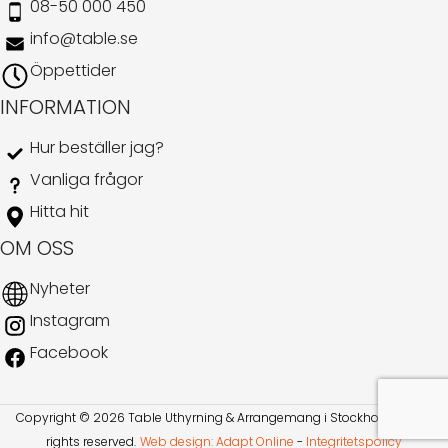
08-50 000 450
info@table.se
Öppettider
INFORMATION
Hur beställer jag?
Vanliga frågor
Hitta hit
OM OSS
Nyheter
Instagram
Facebook
Copyright © 2026 Table Uthyrning & Arrangemang i Stockholm AB. All
rights reserved​​.
Web design: Adapt Online
-
Integritetspolicy