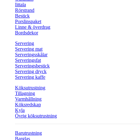
Iittala
Rörstrand
Bestick
Porslinspaket
Linne & överdrag
Bordsdekor
Servering
Servering mat
Serveringsskålar
Serveringsfat
Serveringsbestick
Servering dryck
Servering kaffe
Köksutrustning
Tillagning
Varmhållning
Köksredskap
Kyla
Övrig köksutrustning
Barutrustning
Barglas