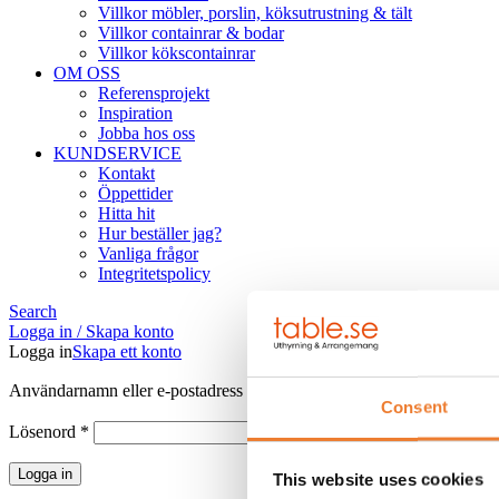
Villkor möbler, porslin, köksutrustning & tält
Villkor containrar & bodar
Villkor kökscontainrar
OM OSS
Referensprojekt
Inspiration
Jobba hos oss
KUNDSERVICE
Kontakt
Öppettider
Hitta hit
Hur beställer jag?
Vanliga frågor
Integritetspolicy
Search
Logga in / Skapa konto
Logga in
Skapa ett konto
Obligatoriskt
Användarnamn eller e-postadress
*
Consent
Obligatoriskt
Lösenord
*
Logga in
This website uses cookies