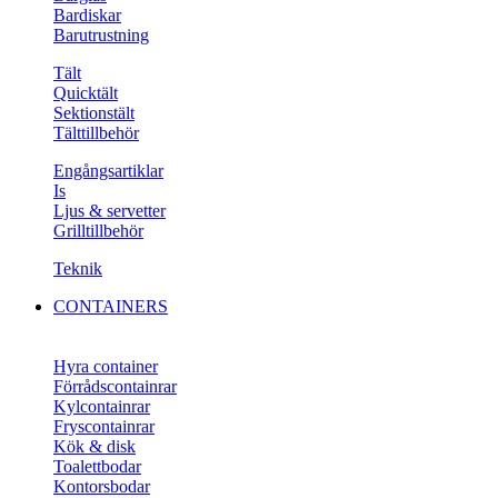
Bardiskar
Barutrustning
Tält
Quicktält
Sektionstält
Tälttillbehör
Engångsartiklar
Is
Ljus & servetter
Grilltillbehör
Teknik
CONTAINERS
Hyra container
Förrådscontainrar
Kylcontainrar
Fryscontainrar
Kök & disk
Toalettbodar
Kontorsbodar