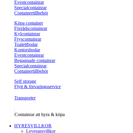
Eventcontainrar
Specialcontainrar
Containertillbehör
Köpa container
Förrådscontainrar
Kylcontainrar
Fryscontainrar
Toalettbodar
Kontorsbodar
Eventcontainrar
Begagnade containrar
Specialcontainrar
Containertillbehör
Self storage
Flytt & förvaringsservice
Transporter
Containrar att hyra & köpa
HYRESVILLKOR
Leveransvillkor