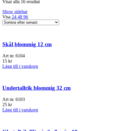
Sortera
Visar alla 16 resultat
efter
Show sidebar
senaste
Visa
24
48
96
Skål blommig 12 cm
Art nr.
6104
15
kr
Lägg till i varukorg
Undertallrik blommig 32 cm
Art nr.
6103
25
kr
Lägg till i varukorg