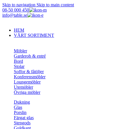
Skip to navigation
Skip to main content
08-50 000 450
info@table.se
HEM
VÅRT SORTIMENT
Möbler
Garderob & entré
Bord
Stolar
Soffor & fåtöljer
Konferensmöbler
Loungemöbler
Utemöbler
Övriga möbler
Dukning
Glas
Porslin
Färgat glas
Stengods
Guldkant