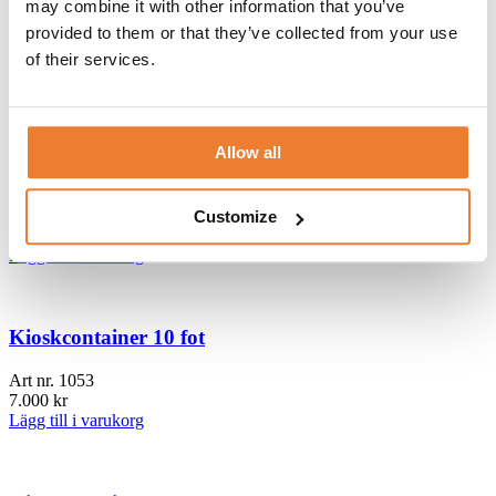
Hänglås klass 4
may combine it with other information that you’ve
provided to them or that they’ve collected from your use
Art nr.
5840-5
of their services.
1.450
kr
Lägg till i varukorg
Allow all
Kontor 8 fot
Art nr.
10463
Customize
3.000
kr
Lägg till i varukorg
Kioskcontainer 10 fot
Art nr.
1053
7.000
kr
Lägg till i varukorg