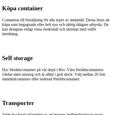
Köpa container
Containrar till försäljning för alla typer av ändamål. Dessa finns att
köpa som begagnade eller helt nya och aldrig tidigare uthyrda. De
kan designas enligt vissa önskemål och utrustas med valfri
inredning.
Self storage
Hyr förrådscontainer på vår depå i Bro. Våra förrådscontainers
vårdas med omsorg och är alltid i gott skick. Välj mellan 20 fots
standardcontainer eller isolerad förrådscontainer.
Transporter
Table har bred erfarenhet av att leverera helhetslösningar inom