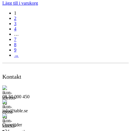
Lägg till i varukorg
1
2
3
4
…
7
8
9
→
Kontakt
08-50 000 450
info@table.se
Öppettider