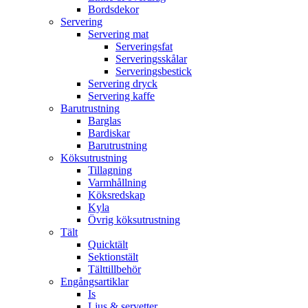
Bordsdekor
Servering
Servering mat
Serveringsfat
Serveringsskålar
Serveringsbestick
Servering dryck
Servering kaffe
Barutrustning
Barglas
Bardiskar
Barutrustning
Köksutrustning
Tillagning
Varmhållning
Köksredskap
Kyla
Övrig köksutrustning
Tält
Quicktält
Sektionstält
Tälttillbehör
Engångsartiklar
Is
Ljus & servetter