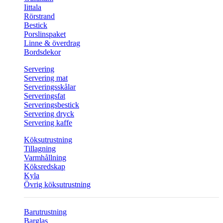
Iittala
Rörstrand
Bestick
Porslinspaket
Linne & överdrag
Bordsdekor
Servering
Servering mat
Serveringsskålar
Serveringsfat
Serveringsbestick
Servering dryck
Servering kaffe
Köksutrustning
Tillagning
Varmhållning
Köksredskap
Kyla
Övrig köksutrustning
Barutrustning
Barglas