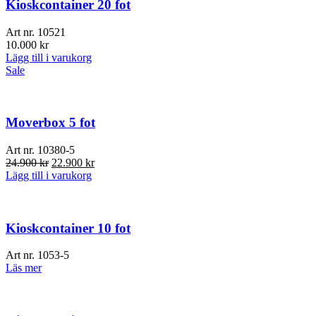
Kioskcontainer 20 fot
Art nr.
10521
10.000
kr
Lägg till i varukorg
Sale
Moverbox 5 fot
Art nr.
10380-5
Det
Det
24.900
kr
22.900
kr
ursprungliga
nuvarande
Lägg till i varukorg
priset
priset
var:
är:
24.900 kr.
22.900 kr.
Kioskcontainer 10 fot
Art nr.
1053-5
Läs mer