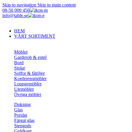
Skip to navigation
Skip to main content
08-50 000 450
info@table.se
HEM
VÅRT SORTIMENT
Möbler
Garderob & entré
Bord
Stolar
Soffor & fåtöljer
Konferensmöbler
Loungemöbler
Utemöbler
Övriga möbler
Dukning
Glas
Porslin
Färgat glas
Stengods
Guldkant