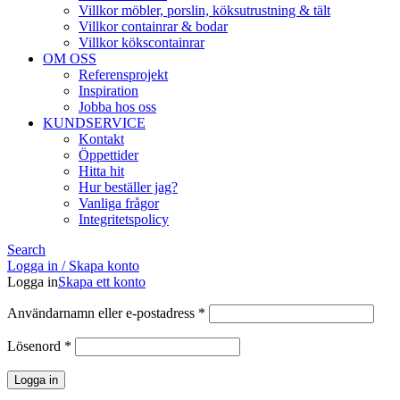
Villkor möbler, porslin, köksutrustning & tält
Villkor containrar & bodar
Villkor kökscontainrar
OM OSS
Referensprojekt
Inspiration
Jobba hos oss
KUNDSERVICE
Kontakt
Öppettider
Hitta hit
Hur beställer jag?
Vanliga frågor
Integritetspolicy
Search
Logga in / Skapa konto
Logga in
Skapa ett konto
Obligatoriskt
Användarnamn eller e-postadress
*
Obligatoriskt
Lösenord
*
Logga in