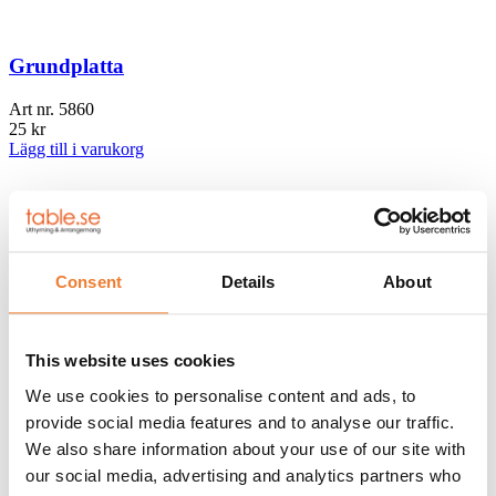
Grundplatta
Art nr.
5860
25
kr
Lägg till i varukorg
Distansram
Art nr.
5859
15
kr
Consent
Details
About
Lägg till i varukorg
Hänglås klass 3
This website uses cookies
We use cookies to personalise content and ads, to
Art nr.
5846-5
950
kr
provide social media features and to analyse our traffic.
Lägg till i varukorg
We also share information about your use of our site with
our social media, advertising and analytics partners who