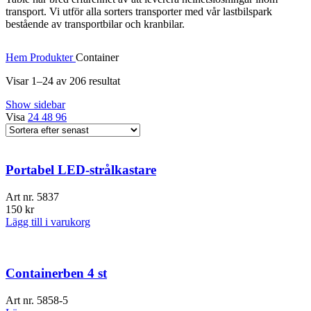
transport. Vi utför alla sorters transporter med vår lastbilspark
bestående av transportbilar och kranbilar.
Hem
Produkter
Container
Sortera
Visar 1–24 av 206 resultat
efter
Show sidebar
senaste
Visa
24
48
96
Portabel LED-strålkastare
Art nr.
5837
150
kr
Lägg till i varukorg
Containerben 4 st
Art nr.
5858-5