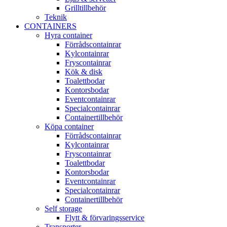
Grilltillbehör
Teknik
CONTAINERS
Hyra container
Förrådscontainrar
Kylcontainrar
Fryscontainrar
Kök & disk
Toalettbodar
Kontorsbodar
Eventcontainrar
Specialcontainrar
Containertillbehör
Köpa container
Förrådscontainrar
Kylcontainrar
Fryscontainrar
Toalettbodar
Kontorsbodar
Eventcontainrar
Specialcontainrar
Containertillbehör
Self storage
Flytt & förvaringsservice
Transporter