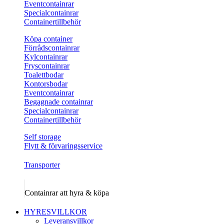
Eventcontainrar
Specialcontainrar
Containertillbehör
Köpa container
Förrådscontainrar
Kylcontainrar
Fryscontainrar
Toalettbodar
Kontorsbodar
Eventcontainrar
Begagnade containrar
Specialcontainrar
Containertillbehör
Self storage
Flytt & förvaringsservice
Transporter
Containrar att hyra & köpa
HYRESVILLKOR
Leveransvillkor