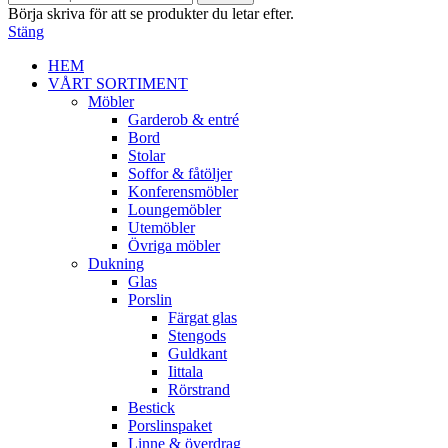
Börja skriva för att se produkter du letar efter.
Stäng
HEM
VÅRT SORTIMENT
Möbler
Garderob & entré
Bord
Stolar
Soffor & fåtöljer
Konferensmöbler
Loungemöbler
Utemöbler
Övriga möbler
Dukning
Glas
Porslin
Färgat glas
Stengods
Guldkant
Iittala
Rörstrand
Bestick
Porslinspaket
Linne & överdrag