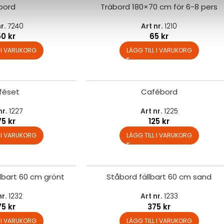
sbord
Träbord 180×70 cm för 6-8 pers
nr.
7240
Art nr.
1210
50
kr
65
kr
L I VARUKORG
LÄGG TILL I VARUKORG
féset
Cafébord
nr.
1227
Art nr.
1225
75
kr
125
kr
L I VARUKORG
LÄGG TILL I VARUKORG
lbart 60 cm grönt
Ståbord fällbart 60 cm sand
nr.
1232
Art nr.
1233
75
kr
375
kr
L I VARUKORG
LÄGG TILL I VARUKORG