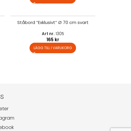
Ståbord ”Exklusivt” Ø 70 cm svart
Art nr.
1305
165
kr
LÄGG TILL I VARUKORG
SS
eter
tagram
ebook