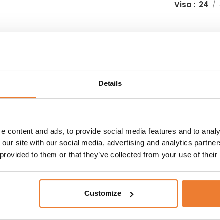
Visa
24
76 cm för 4 pers
Fällbord 183×76 cm för 6 pers
nr.
1061
Art nr.
1062
55
kr
60
kr
Details
L I VARUKORG
LÄGG TILL I VARUKORG
e content and ads, to provide social media features and to analy
reda 183×90 cm för 6
Bankettbord Ø 120 cm
ers
 our site with our social media, advertising and analytics partn
Art nr.
1401
 provided to them or that they’ve collected from your use of their
125
kr
nr.
1064
00
kr
LÄGG TILL I VARUKORG
L I VARUKORG
Customize