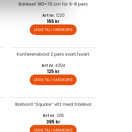
Bänkset 180×70 cm för 6-8 pers
Art nr.
1220
165
kr
LÄGG TILL I VARUKORG
Konferensbord 2 pers svart/svart
Art nr.
4304
125
kr
LÄGG TILL I VARUKORG
Barbord ”Square” vitt med träskiva
Art nr.
1316
395
kr
LÄGG TILL I VARUKORG