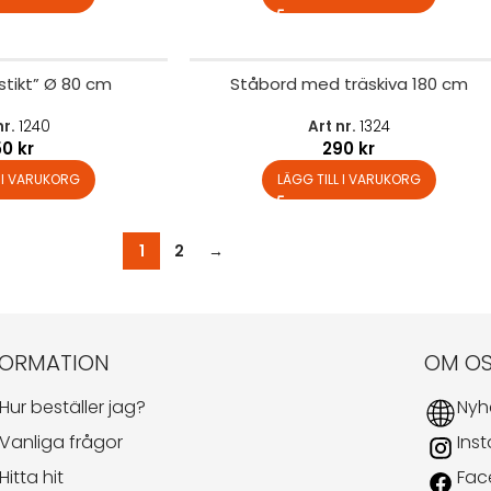
stikt” Ø 80 cm
Ståbord med träskiva 180 cm
nr.
1240
Art nr.
1324
50
kr
290
kr
L I VARUKORG
LÄGG TILL I VARUKORG
1
2
→
FORMATION
OM O
Hur beställer jag?
Nyh
Vanliga frågor
Ins
Hitta hit
Fac