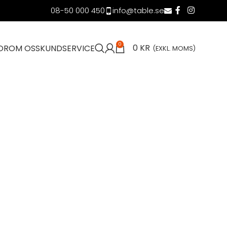
08-50 000 450
info@table.se
0
0
KR
OR
OM OSS
KUNDSERVICE
(EXKL. MOMS)