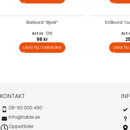
Barbord ”Björk”
Ståbord ”ru
Art nr.
1315
Art 
98
kr
2
LÄGG TILL I VARUKORG
LÄGG TIL
KONTAKT
IN
08-50 000 450
info@table.se
Öppettider