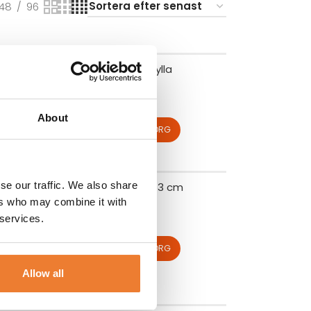
48
96
Fällbord med hylla
Art nr.
1066
250
kr
About
LÄGG TILL I VARUKORG
se our traffic. We also share
Bankettbord Ø 153 cm
ers who may combine it with
Art nr.
1402
 services.
135
kr
LÄGG TILL I VARUKORG
Allow all