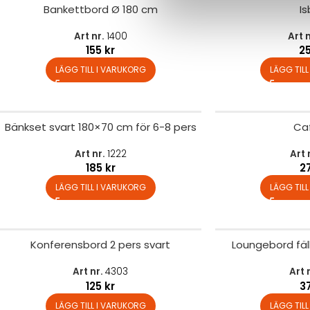
Bankettbord Ø 180 cm
I
Art nr.
1400
Art 
155
kr
2
LÄGG TILL I VARUKORG
LÄGG TIL
Bänkset svart 180×70 cm för 6-8 pers
Ca
Art nr.
1222
Art 
185
kr
2
LÄGG TILL I VARUKORG
LÄGG TIL
Konferensbord 2 pers svart
Loungebord fäl
Art nr.
4303
Art 
125
kr
3
LÄGG TILL I VARUKORG
LÄGG TIL