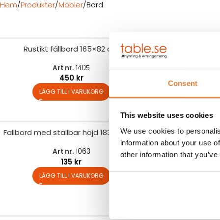
Hem
Produkter
Möbler
Bord
Rustikt fällbord 165×82 cm
Fällbord 122×
Art nr.
1405
Art 
450
kr
Consent
LÄGG TILL I VARUKORG
LÄGG TIL
This website uses cookies
We use cookies to personalis
Fällbord med ställbar höjd 183×76 cm
Fällbord extra b
p
information about your use of
Art nr.
1063
other information that you’ve
135
kr
Art 
1
LÄGG TILL I VARUKORG
LÄGG TIL