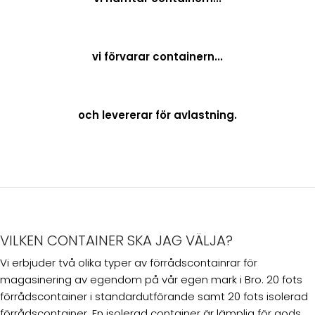
vi förvarar containern...
och levererar för avlastning.
VILKEN CONTAINER SKA JAG VÄLJA?
Vi erbjuder två olika typer av förrådscontainrar för
magasinering av egendom på vår egen mark i Bro. 20 fots
förrådscontainer i standardutförande samt 20 fots isolerad
förrådscontainer. En isolerad container är lämplig för gods