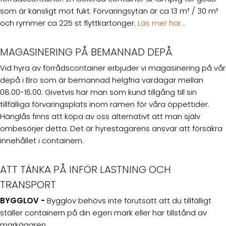
som är känsligt mot fukt. Förvaringsytan är ca 13 m² / 30 m³
och rymmer ca 225 st flyttkartonger.
Läs mer här...
MAGASINERING PÅ BEMANNAD DEPÅ
Vid hyra av förrådscontainer erbjuder vi magasinering på vår
depå i Bro som är bemannad helgfria vardagar mellan
08.00-16.00. Givetvis har man som kund tillgång till sin
tillfälliga förvaringsplats inom ramen för våra öppettider.
Hänglås finns att köpa av oss alternativt att man själv
ombesörjer detta. Det är hyrestagarens ansvar att försäkra
innehållet i containern.
ATT TÄNKA PÅ INFÖR LASTNING OCH
TRANSPORT
BYGGLOV -
Bygglov behövs inte förutsatt att du tillfälligt
ställer containern på din egen mark eller har tillstånd av
markägaren.