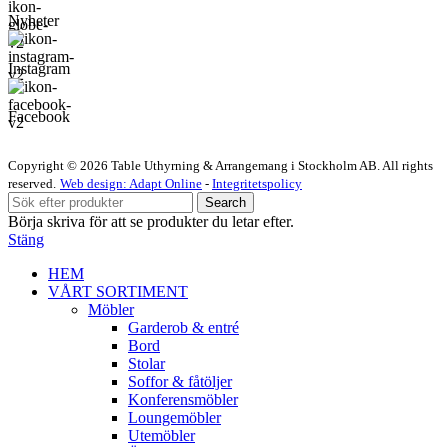
Nyheter
Instagram
Facebook
Copyright © 2026 Table Uthyrning & Arrangemang i Stockholm AB. All rights
reserved​​.
Web design: Adapt Online
-
Integritetspolicy
Search
Börja skriva för att se produkter du letar efter.
Stäng
HEM
VÅRT SORTIMENT
Möbler
Garderob & entré
Bord
Stolar
Soffor & fåtöljer
Konferensmöbler
Loungemöbler
Utemöbler