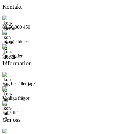
Kontakt
08-50 000 450
info@table.se
Öppettider
Information
Hur beställer jag?
Vanliga frågor
Hitta hit
Om oss