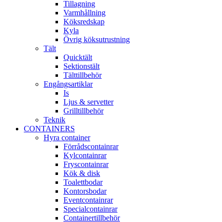
Tillagning
Varmhållning
Köksredskap
Kyla
Övrig köksutrustning
Tält
Quicktält
Sektionstält
Tälttillbehör
Engångsartiklar
Is
Ljus & servetter
Grilltillbehör
Teknik
CONTAINERS
Hyra container
Förrådscontainrar
Kylcontainrar
Fryscontainrar
Kök & disk
Toalettbodar
Kontorsbodar
Eventcontainrar
Specialcontainrar
Containertillbehör