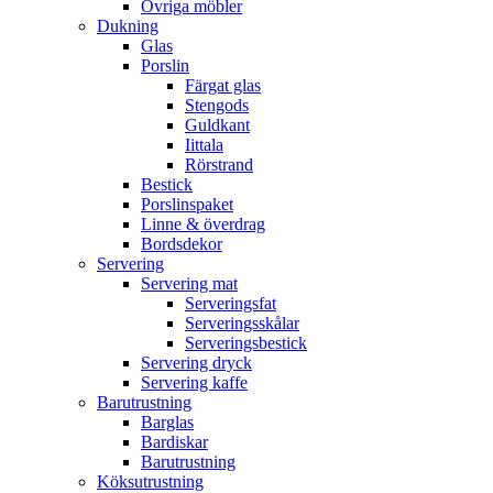
Övriga möbler
Dukning
Glas
Porslin
Färgat glas
Stengods
Guldkant
Iittala
Rörstrand
Bestick
Porslinspaket
Linne & överdrag
Bordsdekor
Servering
Servering mat
Serveringsfat
Serveringsskålar
Serveringsbestick
Servering dryck
Servering kaffe
Barutrustning
Barglas
Bardiskar
Barutrustning
Köksutrustning