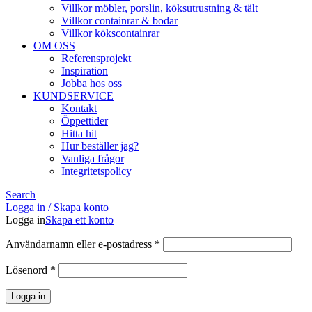
Villkor möbler, porslin, köksutrustning & tält
Villkor containrar & bodar
Villkor kökscontainrar
OM OSS
Referensprojekt
Inspiration
Jobba hos oss
KUNDSERVICE
Kontakt
Öppettider
Hitta hit
Hur beställer jag?
Vanliga frågor
Integritetspolicy
Search
Logga in / Skapa konto
Logga in
Skapa ett konto
Obligatoriskt
Användarnamn eller e-postadress
*
Obligatoriskt
Lösenord
*
Logga in