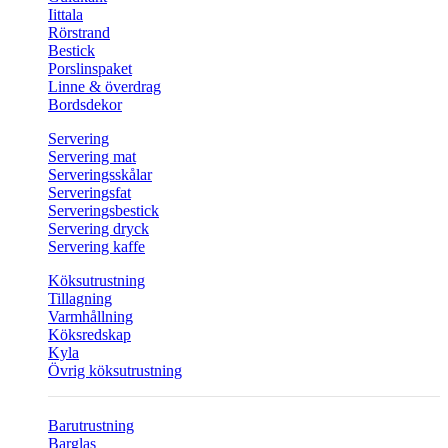
Iittala
Rörstrand
Bestick
Porslinspaket
Linne & överdrag
Bordsdekor
Servering
Servering mat
Serveringsskålar
Serveringsfat
Serveringsbestick
Servering dryck
Servering kaffe
Köksutrustning
Tillagning
Varmhållning
Köksredskap
Kyla
Övrig köksutrustning
Barutrustning
Barglas