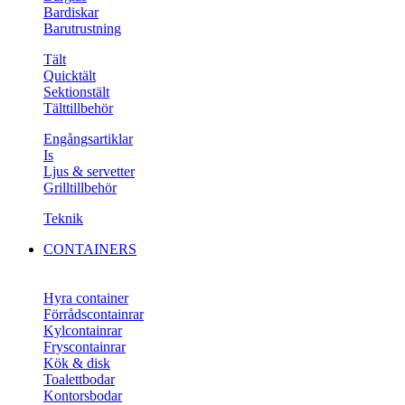
Bardiskar
Barutrustning
Tält
Quicktält
Sektionstält
Tälttillbehör
Engångsartiklar
Is
Ljus & servetter
Grilltillbehör
Teknik
CONTAINERS
Hyra container
Förrådscontainrar
Kylcontainrar
Fryscontainrar
Kök & disk
Toalettbodar
Kontorsbodar