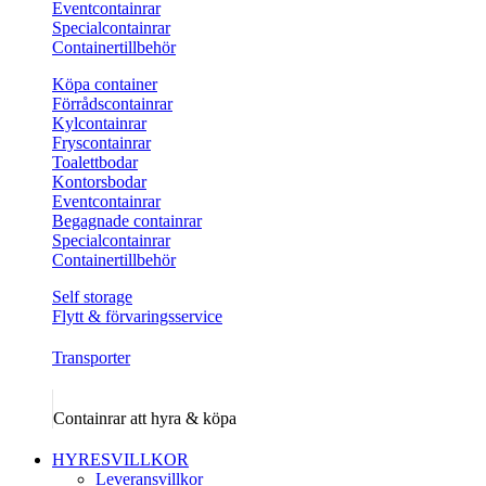
Eventcontainrar
Specialcontainrar
Containertillbehör
Köpa container
Förrådscontainrar
Kylcontainrar
Fryscontainrar
Toalettbodar
Kontorsbodar
Eventcontainrar
Begagnade containrar
Specialcontainrar
Containertillbehör
Self storage
Flytt & förvaringsservice
Transporter
Containrar att hyra & köpa
HYRESVILLKOR
Leveransvillkor