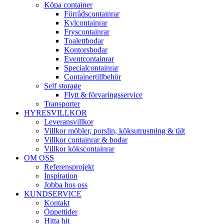
Köpa container
Förrådscontainrar
Kylcontainrar
Fryscontainrar
Toalettbodar
Kontorsbodar
Eventcontainrar
Specialcontainrar
Containertillbehör
Self storage
Flytt & förvaringsservice
Transporter
HYRESVILLKOR
Leveransvillkor
Villkor möbler, porslin, köksutrustning & tält
Villkor containrar & bodar
Villkor kökscontainrar
OM OSS
Referensprojekt
Inspiration
Jobba hos oss
KUNDSERVICE
Kontakt
Öppettider
Hitta hit