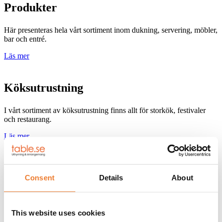
Produkter
Här presenteras hela vårt sortiment inom dukning, servering, möbler,
bar och entré.
Läs mer
Köksutrustning
I vårt sortiment av köksutrustning finns allt för storkök, festivaler
och restaurang.
Läs mer
Containrar
Consent
Details
About
Vi är Sveriges ledande aktör inom containers för kök, disk och kyla
samt förråd, bodar och toaletter.
This website uses cookies
Läs mer