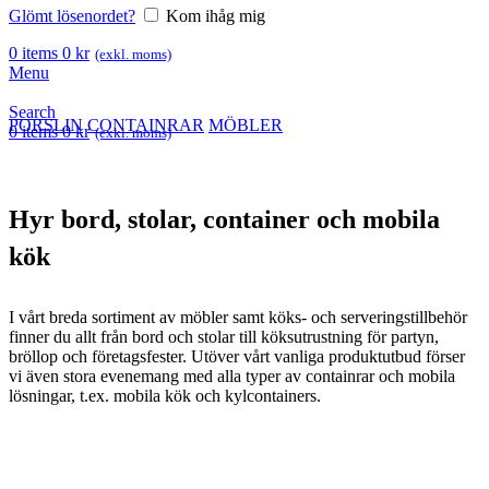
Glömt lösenordet?
Kom ihåg mig
0
items
0
kr
(exkl. moms)
Menu
Search
PORSLIN
CONTAINRAR
MÖBLER
0
items
0
kr
(exkl. moms)
Hyr bord, stolar, container och mobila
kök
I vårt breda sortiment av möbler samt köks- och serveringstillbehör
finner du allt från bord och stolar till köksutrustning för partyn,
bröllop och företagsfester. Utöver vårt vanliga produktutbud förser
vi även stora evenemang med alla typer av containrar och mobila
lösningar, t.ex. mobila kök och kylcontainers.