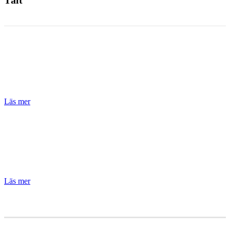
Tält
Nyheter & inspiration
Läs mer
Referensprojekt
Läs mer