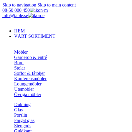
Skip to navigation
Skip to main content
08-50 000 450
info@table.se
HEM
VÅRT SORTIMENT
Möbler
Garderob & entré
Bord
Stolar
Soffor & fåtöljer
Konferensmöbler
Loungemöbler
Utemöbler
Övriga möbler
Dukning
Glas
Porslin
Färgat glas
Stengods
Guldkant