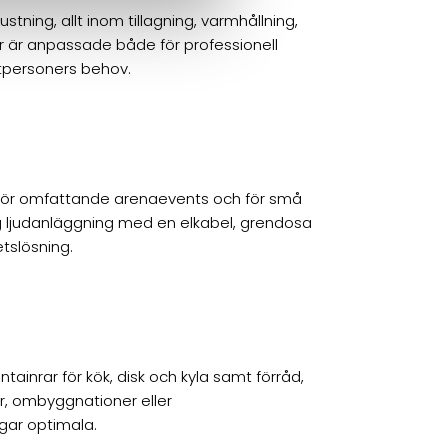
ustning, allt inom tillagning, varmhållning,
r är anpassade både för professionell
tpersoners behov.
r för omfattande arenaevents och för små
ig ljudanläggning med en elkabel, grendosa
etslösning.
tainrar för kök, disk och kyla samt förråd,
r, ombyggnationer eller
gar optimala.