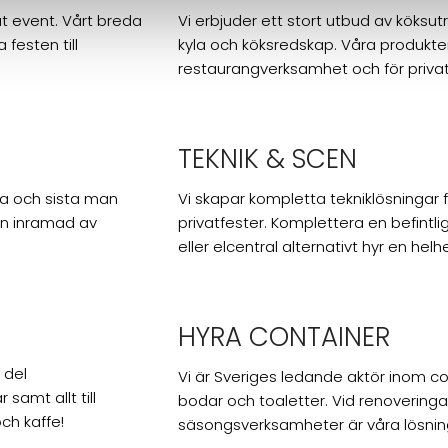
at event. Vårt breda
Vi erbjuder ett stort utbud av köksutr
 festen till
kyla och köksredskap. Våra produkte
restaurangverksamhet och för priva
TEKNIK & SCEN
ta och sista man
Vi skapar kompletta tekniklösninga
an inramad av
privatfester. Komplettera en befintl
eller elcentral alternativt hyr en helh
HYRA CONTAINER
 del
Vi är Sveriges ledande aktör inom con
samt allt till
bodar och toaletter. Vid renoveringa
ch kaffe!
säsongsverksamheter är våra lösnin