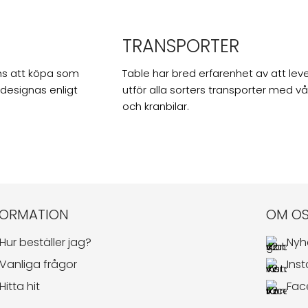
TRANSPORTER
inns att köpa som
Table har bred erfarenhet av att lev
 designas enligt
utför alla sorters transporter med vå
och kranbilar.
FORMATION
OM O
Hur beställer jag?
Nyh
Vanliga frågor
Ins
Hitta hit
Fac