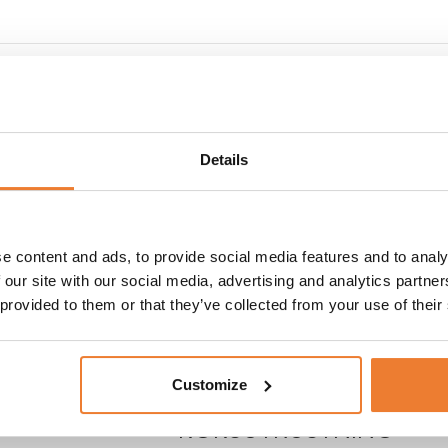
DUKNING
och mingel i form
Här har vi samlat alla produkter an
ljöer och utemiljö.
dukar, stolsöverdrag och bordsdekor
Details
BARUTRUSTNING
e content and ads, to provide social media features and to analy
 our site with our social media, advertising and analytics partn
ett enkelt
Vi tillhandahåller cocktailbarer utfo
 provided to them or that they’ve collected from your use of their
ang, festivaler och
olika storlekar och övrig barutrustnin
allt för en god start på ett lyckat par
Customize
KÖKSUTRUSTNING