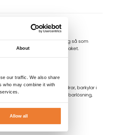
vändbara för en komplett dukning så som
 men också ett antal porslinspaket.
About
se our traffic. We also share
ers who may combine it with
rmade av professionella bartendrar, barkylar i
 services.
g för en proffsig och funktionell barlösning,
ty!
Allow all