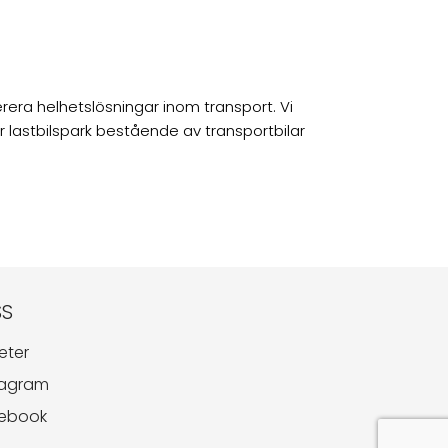
erera helhetslösningar inom transport. Vi
r lastbilspark bestående av transportbilar
SS
eter
tagram
ebook