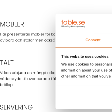
MÖBLER
Här presenteras möbler för konferens samt middagssittning 
av bord och stolar men också soffor och fåtöljer till loungemi
Consent
This website uses cookies
TÄLT
We use cookies to personalis
information about your use of
Vi kan erbjuda en mängd olika tält och taklösningar, allt från 
other information that you’ve
väderskydd till avancerade tält passande för publika evenem
bröllop.
SERVERING