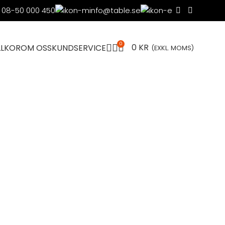
08-50 000 450
info@table.se
0
0
KR
LLKOR
OM OSS
KUNDSERVICE
(EXKL. MOMS)