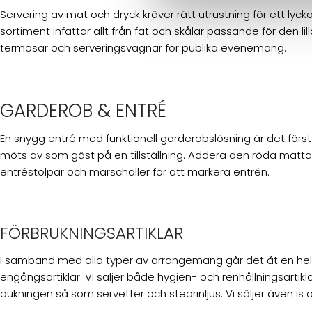
Servering av mat och dryck kräver rätt utrustning för ett lyck
sortiment infattar allt från fat och skålar passande för den lilla
termosar och serveringsvagnar för publika evenemang.
GARDEROB & ENTRÉ
En snygg entré med funktionell garderobslösning är det förs
möts av som gäst på en tillställning. Addera den röda matt
entréstolpar och marschaller för att markera entrén.
FÖRBRUKNINGSARTIKLAR
I samband med alla typer av arrangemang går det åt en hel
engångsartiklar. Vi säljer både hygien- och renhållningsartiklar 
dukningen så som servetter och stearinljus. Vi säljer även is o