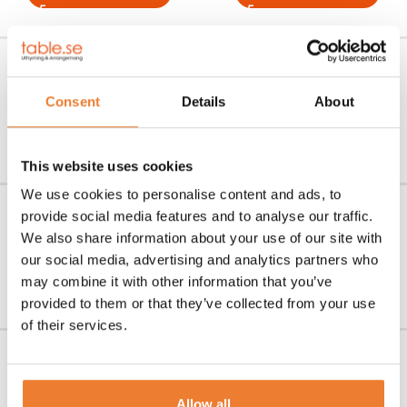
Kastrull 3 liter
Kastrull 5 liter
Art nr.
5779
Art nr.
5771
Consent
Details
About
70
kr
80
kr
LÄGG TILL I VARUKORG
LÄGG TILL I VARUKORG
This website uses cookies
We use cookies to personalise content and ads, to
Kastrull 10 liter
Kastrull 16 liter
provide social media features and to analyse our traffic.
We also share information about your use of our site with
Art nr.
5772
Art nr.
5790
100
kr
105
kr
our social media, advertising and analytics partners who
may combine it with other information that you’ve
LÄGG TILL I VARUKORG
LÄGG TILL I VARUKORG
provided to them or that they’ve collected from your use
of their services.
Kastrull 20 liter
Kastrull 36 liter
Art nr.
5773
Art nr.
5774
110
kr
130
kr
Allow all