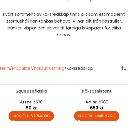
I vårt sortiment av köksredskap finns allt som ett modernt
storhushåll kan tänkas behöva. Vi har allt från kastruller,
bunkar, vispar och slevar till färdiga kökspaket för olika
behov.
Hem
Produkter
Köksutrustning
Köksredskap
Squeezeflaska
Köksassistent
Art nr.
5570
Art nr.
5789
50
kr
650
kr
LÄGG TILL I VARUKORG
LÄGG TILL I VARUKORG