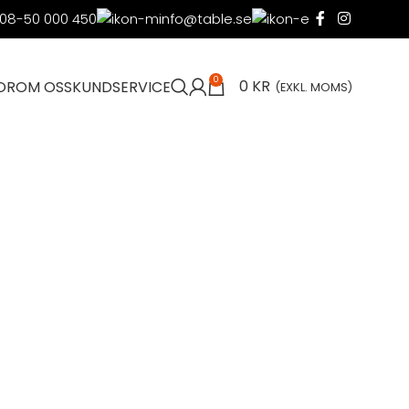
08-50 000 450
info@table.se
0
0
KR
OR
OM OSS
KUNDSERVICE
(EXKL. MOMS)