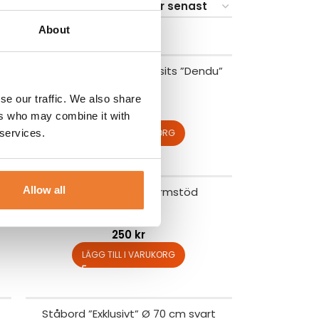
48
96
About
Stapelbar stol med tygsits ”Dendu”
Art nr.
2100
se our traffic. We also share
25
kr
ers who may combine it with
LÄGG TILL I VARUKORG
 services.
Allow all
Kontorsstol med armstöd
Art nr.
2101
250
kr
LÄGG TILL I VARUKORG
Ståbord ”Exklusivt” Ø 70 cm svart