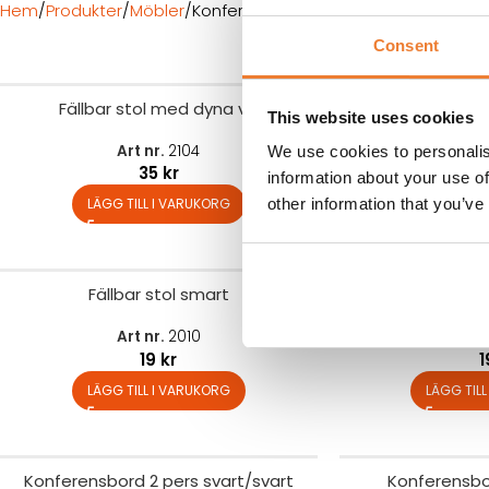
Hem
Produkter
Möbler
Konferensmöbler
Consent
Fällbar stol med dyna vit
Fällbar sto
This website uses cookies
Art nr.
2104
Art 
We use cookies to personalis
35
kr
information about your use of
LÄGG TILL I VARUKORG
LÄGG TIL
other information that you’ve
Fällbar stol smart
Fällbar st
Art nr.
2010
Art 
19
kr
LÄGG TILL I VARUKORG
LÄGG TIL
Konferensbord 2 pers svart/svart
Konferensbor