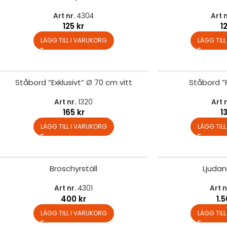
Art nr.
4304
Art 
125
kr
1
LÄGG TILL I VARUKORG
LÄGG TIL
Ståbord ”Exklusivt” Ø 70 cm vitt
Ståbord ”
Art nr.
1320
Art 
165
kr
1
LÄGG TILL I VARUKORG
LÄGG TIL
Broschyrställ
Ljudan
Art nr.
4301
Art n
400
kr
1.
LÄGG TILL I VARUKORG
LÄGG TIL