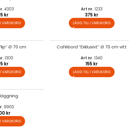
nr.
4303
Art nr.
1233
25
kr
375
kr
L I VARUKORG
LÄGG TILL I VARUKORG
Flip” Ø 70 cm
Cafébord ”Exklusivt” Ø 70 cm vitt
nr.
1300
Art nr.
1340
35
kr
155
kr
L I VARUKORG
LÄGG TILL I VARUKORG
läggning
r.
9900
500
kr
L I VARUKORG