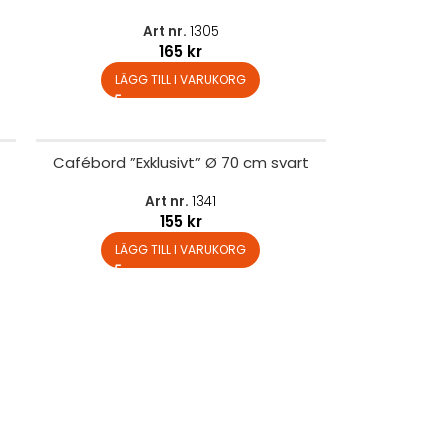
Art nr.
1305
165
kr
LÄGG TILL I VARUKORG
Cafébord ”Exklusivt” Ø 70 cm svart
Art nr.
1341
155
kr
LÄGG TILL I VARUKORG