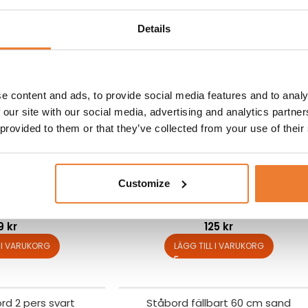
Visa
24
Details
ppad stol svart
Konferensstol ”Howe” 40/4
nr.
2107
Art nr.
2102
e content and ads, to provide social media features and to analy
40
kr
75
kr
 our site with our social media, advertising and analytics partn
L I VARUKORG
LÄGG TILL I VARUKORG
 provided to them or that they’ve collected from your use of their
Customize
ol smart svart
Bankettbord Ø 120 cm
nr.
2103
Art nr.
1401
19
kr
125
kr
L I VARUKORG
LÄGG TILL I VARUKORG
d 2 pers svart
Ståbord fällbart 60 cm sand