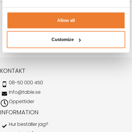
Tallrik Variace Guldkant 26
Kaffegods Guldkant
cm
Art nr.
6135
Allow all
5
kr
Art nr.
6101
5
kr
LÄGG TILL I VARUKORG
Customize
LÄGG TILL I VARUKORG
KONTAKT
08-50 000 450
info@table.se
Öppettider
INFORMATION
Hur beställer jag?