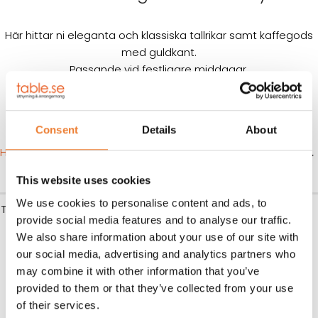
Här hittar ni eleganta och klassiska tallrikar samt kaffegods
med guldkant.
Passande vid festligare middagar.
Consent
Details
About
Hem
Produkter
Dukning
Porslin
Guldkant
This website uses cookies
We use cookies to personalise content and ads, to
Tallrik Variace Guldkant 21 cm
Tallrik Variace Guldkant 24
provide social media features and to analyse our traffic.
cm
Art nr.
6121
We also share information about your use of our site with
5
kr
Art nr.
6130
our social media, advertising and analytics partners who
5
kr
may combine it with other information that you’ve
LÄGG TILL I VARUKORG
LÄGG TILL I VARUKORG
provided to them or that they’ve collected from your use
of their services.