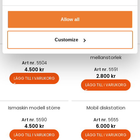
Gasol 2012
Tallriksvärmeri
Art nr.
9121
Art nr.
5621
550
kr
1.200
kr
Allow all
LÄGG TILL I VARUKORG
LÄGG TILL I VARUKORG
Customize
Chill blaster
Ismaskin modell
mellanstorlek
Art nr.
5504
4.500
kr
Art nr.
5591
2.800
kr
LÄGG TILL I VARUKORG
LÄGG TILL I VARUKORG
Ismaskin modell större
Mobil diskstation
Art nr.
5590
Art nr.
5655
4.500
kr
6.000
kr
LÄGG TILL I VARUKORG
LÄGG TILL I VARUKORG