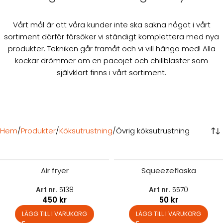
Vårt mål är att våra kunder inte ska sakna något i vårt
sortiment därför försöker vi ständigt komplettera med nya
produkter. Tekniken går framåt och vi vill hänga med! Alla
kockar drömmer om en pacojet och chillblaster som
självklart finns i vårt sortiment.
Hem
Produkter
Köksutrustning
Övrig köksutrustning
Air fryer
Squeezeflaska
Art nr.
5138
Art nr.
5570
450
kr
50
kr
LÄGG TILL I VARUKORG
LÄGG TILL I VARUKORG