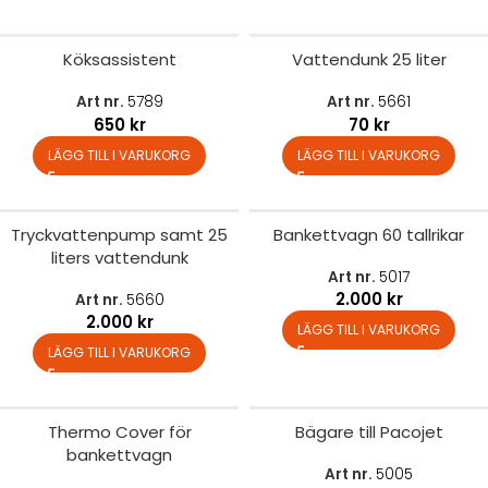
Köksassistent
Vattendunk 25 liter
Art nr.
5789
Art nr.
5661
650
kr
70
kr
LÄGG TILL I VARUKORG
LÄGG TILL I VARUKORG
Tryckvattenpump samt 25
Bankettvagn 60 tallrikar
liters vattendunk
Art nr.
5017
2.000
kr
Art nr.
5660
2.000
kr
LÄGG TILL I VARUKORG
LÄGG TILL I VARUKORG
Thermo Cover för
Bägare till Pacojet
bankettvagn
Art nr.
5005