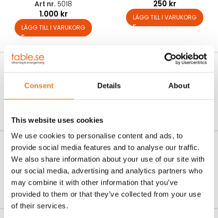
250
kr
Art nr.
5018
1.000
kr
LÄGG TILL I VARUKORG
LÄGG TILL I VARUKORG
Pacojet
Brûléebrännare
Art nr.
5004
Art nr.
5003
Consent
Details
About
3.500
kr
150
kr
LÄGG TILL I VARUKORG
LÄGG TILL I VARUKORG
This website uses cookies
We use cookies to personalise content and ads, to
Klämgrill
Våffeljärn dubbelt
provide social media features and to analyse our traffic.
We also share information about your use of our site with
Art nr.
5002
Art nr.
5001
850
kr
450
kr
our social media, advertising and analytics partners who
may combine it with other information that you’ve
LÄGG TILL I VARUKORG
LÄGG TILL I VARUKORG
provided to them or that they’ve collected from your use
of their services.