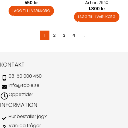
550
kr
Art nr.
2650
1.800
kr
LÄGG TILL I VARUKORG
LÄGG TILL I VARUKORG
1
2
3
4
→
KONTAKT
08-50 000 450
info@table.se
Öppettider
INFORMATION
Hur beställer jag?
Vanliga frågor