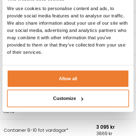
inom Stockholm*
2438 kr
We use cookies to personalise content and ads, to
provide social media features and to analyse our traffic.
Grundpris per mil utanför Stockholm*
220 kr
We also share information about your use of our site with
(grundavgift tillkommer)
275 kr
our social media, advertising and analytics partners who
may combine it with other information that you’ve
Extra lasthjälp (1 pers utöver chaufför)
495 kr
provided to them or that they’ve collected from your use
inkl. restid per timme
619 kr
of their services.
Lasttid som överstiger 15 min, pris per
495 kr
timme
619 kr
Allow all
Kostnader kranbilstransport –
frånpris
Exkl. moms
Grundavgift transport/väg inom
Customize
Inkl. moms
Stockholm inkl 15 min avlastning hos
kund
3 095 kr
Container 8-10 fot vardagar*
3869 kr