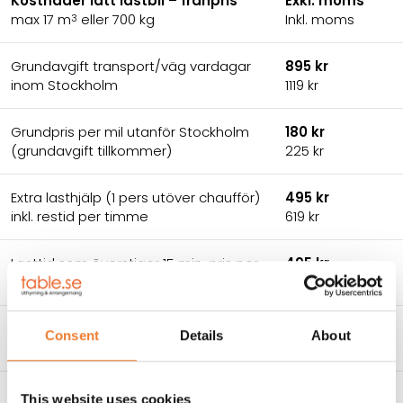
Kostnader lätt lastbil – frånpris
Exkl. moms
max 17 m
eller 700 kg
Inkl. moms
3
Grundavgift transport/väg vardagar
895 kr
inom Stockholm
1119 kr
Grundpris per mil utanför Stockholm
180 kr
(grundavgift tillkommer)
225 kr
Extra lasthjälp (1 pers utöver chaufför)
495 kr
inkl. restid per timme
619 kr
Lasttid som överstiger 15 min, pris per
495 kr
timme
619 kr
Kostnader tung lastbil – frånpris
Exkl. moms
Consent
Details
About
(ca 40 m
eller 8000 kg)
Inkl. moms
3
Grundavgift transport/väg vardagar
1 950 kr
This website uses cookies