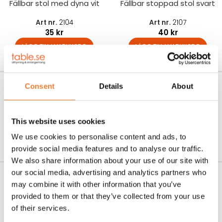
Fällbar stol med dyna vit
Fällbar stoppad stol svart
Art nr.
2104
Art nr.
2107
35
kr
40
kr
LÄGG TILL I VARUKORG
LÄGG TILL I VARUKORG
Konferensstol ”Howe” 40/4
Stapelbar stol med tygsits
Consent
Details
About
”Dendu”
Art nr.
2102
75
kr
Art nr.
2100
This website uses cookies
25
kr
LÄGG TILL I VARUKORG
LÄGG TILL I VARUKORG
We use cookies to personalise content and ads, to
provide social media features and to analyse our traffic.
We also share information about your use of our site with
Stapelbar stol ”Classic”
Fällbar stol smart
our social media, advertising and analytics partners who
may combine it with other information that you’ve
Art nr.
2110
Art nr.
2010
provided to them or that they’ve collected from your use
30
kr
19
kr
of their services.
LÄGG TILL I VARUKORG
LÄGG TILL I VARUKORG