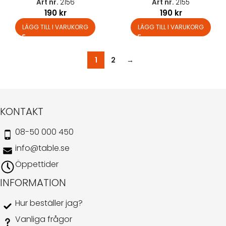
Art nr.
2156
Art nr.
2155
190
kr
190
kr
LÄGG TILL I VARUKORG
LÄGG TILL I VARUKORG
1
2
→
KONTAKT
08-50 000 450
info@table.se
Öppettider
INFORMATION
Hur beställer jag?
Vanliga frågor