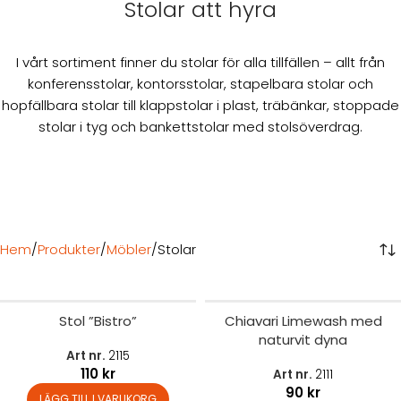
Stolar att hyra
I vårt sortiment finner du stolar för alla tillfällen – allt från
konferensstolar, kontorsstolar, stapelbara stolar och
hopfällbara stolar till klappstolar i plast, träbänkar, stoppade
stolar i tyg och bankettstolar med stolsöverdrag.
Hem
Produkter
Möbler
Stolar
Stol ”Bistro”
Chiavari Limewash med
naturvit dyna
Art nr.
2115
110
kr
Art nr.
2111
90
kr
LÄGG TILL I VARUKORG