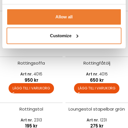
Fällbar stol smart svart
Kontorsstol med armstöd
Allow all
Art nr.
2103
Art nr.
2101
19
kr
250
kr
Customize
LÄGG TILL I VARUKORG
LÄGG TILL I VARUKORG
Rottingsoffa
Rottingfåtölj
Art nr.
4016
Art nr.
4015
950
kr
650
kr
LÄGG TILL I VARUKORG
LÄGG TILL I VARUKORG
Rottingstol
Loungestol stapelbar grön
Art nr.
2313
Art nr.
1231
195
kr
275
kr