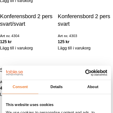
Lägg till i varukorg
Konferensbord 2 pers
Konferensbord 2 pers
svart/svart
svart
Art nr.
4304
Art nr.
4303
125
kr
125
kr
Lägg till i varukorg
Lägg till i varukorg
Saccosäck beige
Saccosäck svart
Art nr.
4033
Art nr.
4034
Consent
Details
About
450
kr
450
kr
Lägg till i varukorg
Lägg till i varukorg
This website uses cookies
Helkroppsspegel
We use cookies to personalise content and ads, to