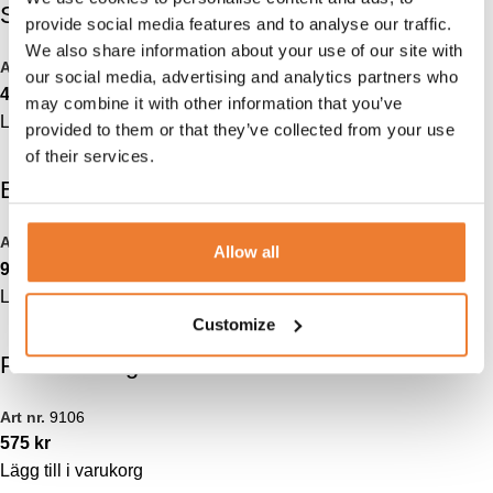
Saccosäck röd
provide social media features and to analyse our traffic.
Art nr.
4313
We also share information about your use of our site with
125
kr
Art nr.
4035
our social media, advertising and analytics partners who
450
kr
Lägg till i varukorg
may combine it with other information that you’ve
Lägg till i varukorg
provided to them or that they’ve collected from your use
of their services.
Bordsspegel
Broschyrställ
Art nr.
4314
Art nr.
4301
Allow all
95
kr
400
kr
Lägg till i varukorg
Lägg till i varukorg
Customize
Parasoll beige Ø 3 m
Art nr.
9106
575
kr
Lägg till i varukorg