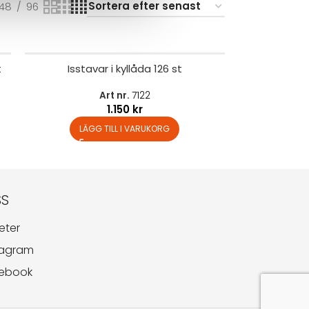
48
96
t
Isstavar i kyllåda 126 st
Art nr.
7122
1.150
kr
LÄGG TILL I VARUKORG
SS
eter
tagram
ebook