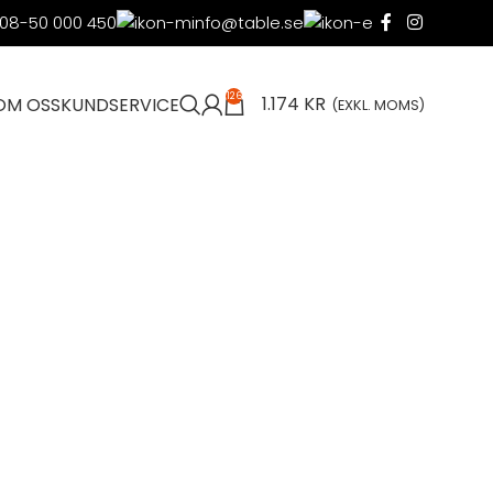
08-50 000 450
info@table.se
126
1.174
KR
OM OSS
KUNDSERVICE
(EXKL. MOMS)