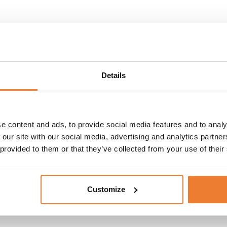
Details
 till evenemang & fe
e content and ads, to provide social media features and to analy
 our site with our social media, advertising and analytics partn
 provided to them or that they’ve collected from your use of their
r du behöver is i större mängder i en förpackning med inby
r upp till 24 timmar och uppfyller samma funktion som frigolitl
Customize