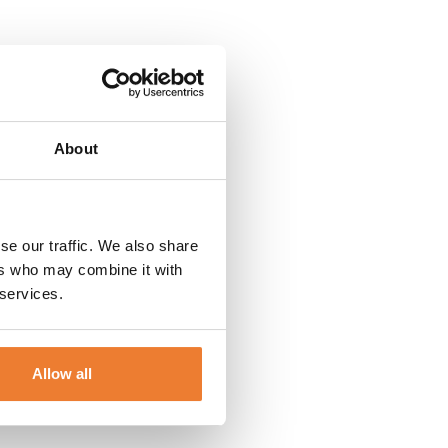
About
st
se our traffic. We also share
ers who may combine it with
 services.
ggd kylfunktion?
ådor.
Allow all