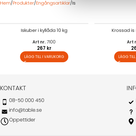
Hem
Produkter
Engångsartiklar
Is
Iskuber i kyllåda 10 kg
Krossad is 
Art nr.
7100
Art 
267
kr
2
LÄGG TILL I VARUKORG
LÄGG TIL
KONTAKT
IN
08-50 000 450
info@table.se
Öppettider