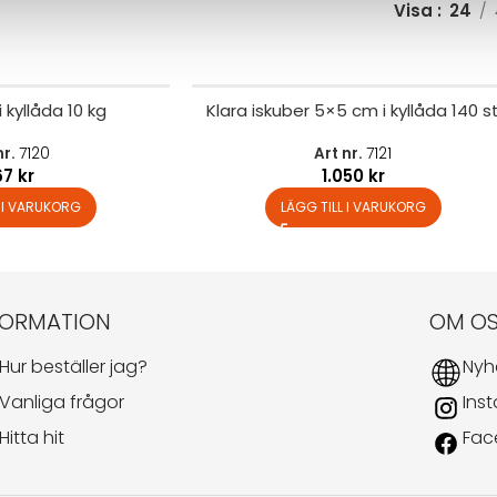
Visa
24
i kyllåda 10 kg
Klara iskuber 5×5 cm i kyllåda 140 s
nr.
7120
Art nr.
7121
67
kr
1.050
kr
L I VARUKORG
LÄGG TILL I VARUKORG
FORMATION
OM O
Hur beställer jag?
Nyh
Vanliga frågor
Ins
Hitta hit
Fac