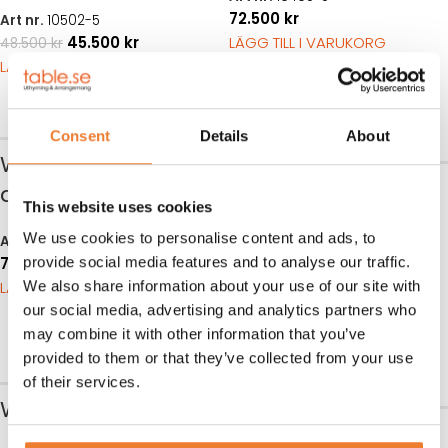
72.500
kr
Art nr.
10502-5
45.500
kr
LÄGG TILL I VARUKORG
48.500
kr
LÄGG TILL I VARUKORG
Sale
Consent
Details
About
WC 8 fot med
WC 10 fot 3
dusch
This website uses cookies
sektioner
We use cookies to personalise content and ads, to
Art nr.
10404-5
76.500
kr
provide social media features and to analyse our traffic.
Art nr.
1043-5
LÄGG TILL I VARUKORG
128.500
kr
We also share information about your use of our site with
135.000
kr
LÄGG TILL I VARUKORG
our social media, advertising and analytics partners who
may combine it with other information that you’ve
Sale
provided to them or that they’ve collected from your use
of their services.
WC 10 fot unisex
WC 10 fot med