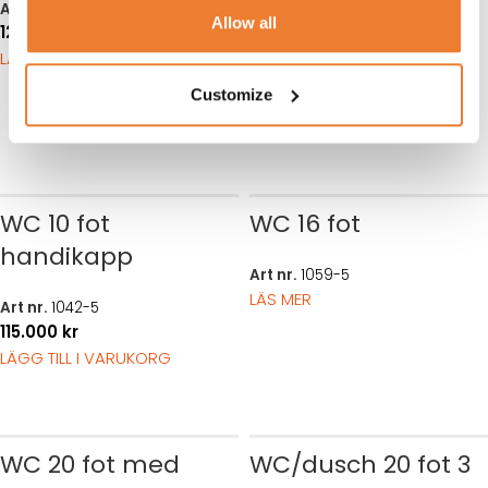
Art nr.
10432-5
dusch
Allow all
120.000
kr
LÄGG TILL I VARUKORG
Art nr.
10431-5
122.500
kr
129.000
kr
Customize
LÄGG TILL I VARUKORG
WC 10 fot
WC 16 fot
handikapp
Art nr.
1059-5
LÄS MER
Art nr.
1042-5
115.000
kr
LÄGG TILL I VARUKORG
WC 20 fot med
WC/dusch 20 fot 3