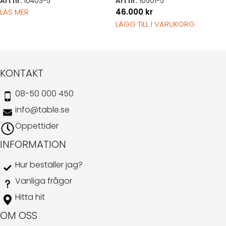
Art nr.
10403-5
Art nr.
10501-5
LÄS MER
46.000
kr
LÄGG TILL I VARUKORG
KONTAKT
08-50 000 450
info@table.se
Öppettider
INFORMATION
Hur beställer jag?
Vanliga frågor
Hitta hit
OM OSS