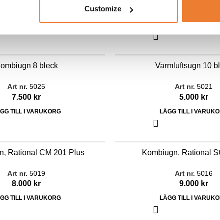
Art nr.
5015
Art nr.
5027
Customize
5.000
kr
3.200
kr
GG TILL I VARUKORG
LÄGG TILL I VARUK
ombiugn 8 bleck
Varmluftsugn 10 b
Art nr.
5025
Art nr.
5021
7.500
kr
5.000
kr
GG TILL I VARUKORG
LÄGG TILL I VARUK
, Rational CM 201 Plus
Kombiugn, Rational 
Art nr.
5019
Art nr.
5016
8.000
kr
9.000
kr
GG TILL I VARUKORG
LÄGG TILL I VARUK