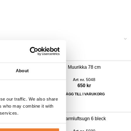
m
Muurikka 78 cm
About
Art nr.
5048
650
kr
ORG
LÄGG TILL I VARUKORG
se our traffic. We also share
ers who may combine it with
 services.
eck
Varmluftsugn 6 bleck