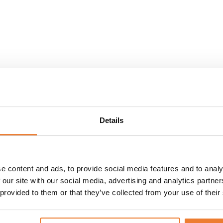
Riskokare
Muurikka 58 c
Details
Art nr.
5137
Art nr.
5047
550
kr
550
kr
GG TILL I VARUKORG
LÄGG TILL I VARUK
e content and ads, to provide social media features and to analy
 our site with our social media, advertising and analytics partn
 provided to them or that they’ve collected from your use of their
Mobil köksö
Varmluftsugn 4 bl