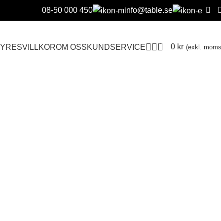
08-50 000 450
info@table.se
0
0
kr
YRESVILLKOR
OM OSS
KUNDSERVICE
(exkl. moms