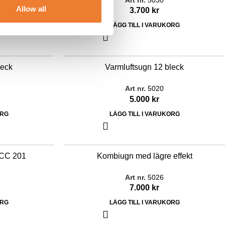
Art nr.
5030
Allow all
3.700
kr
ORG
LÄGG TILL I VARUKORG
leck
Varmluftsugn 12 bleck
Art nr.
5020
5.000
kr
ORG
LÄGG TILL I VARUKORG
SCC 201
Kombiugn med lägre effekt
Art nr.
5026
7.000
kr
ORG
LÄGG TILL I VARUKORG