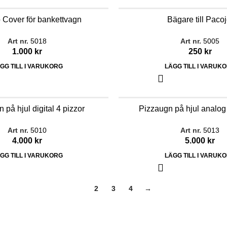
Cover för bankettvagn
Bägare till Pacoj
Art nr.
5018
Art nr.
5005
1.000
kr
250
kr
GG TILL I VARUKORG
LÄGG TILL I VARUK
 på hjul digital 4 pizzor
Pizzaugn på hjul analog
Art nr.
5010
Art nr.
5013
4.000
kr
5.000
kr
GG TILL I VARUKORG
LÄGG TILL I VARUK
1
2
3
4
→