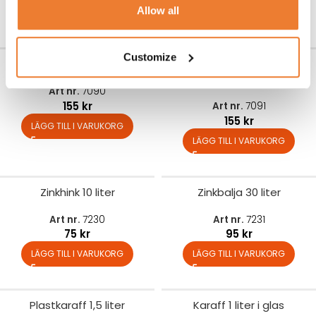
Allow all
LÄGG TILL I VARUKORG
LÄGG TILL I VARUKORG
Customize
Champagnekylare på fot
Champagnekylare på fot i
koppar
Art nr.
7090
155
kr
Art nr.
7091
155
kr
LÄGG TILL I VARUKORG
LÄGG TILL I VARUKORG
Zinkhink 10 liter
Zinkbalja 30 liter
Art nr.
7230
Art nr.
7231
75
kr
95
kr
LÄGG TILL I VARUKORG
LÄGG TILL I VARUKORG
Plastkaraff 1,5 liter
Karaff 1 liter i glas