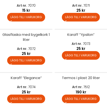
Art nr.
7070
Art nr.
7071
15
kr
25
kr
LÄGG TILL I VARUKORG
LÄGG TILL I VARUKORG
Glasflaska med bygelkork 1
Karaff ”Ypsilon”
liter
Art nr.
7073
25
kr
Art nr.
7072
25
kr
LÄGG TILL I VARUKORG
LÄGG TILL I VARUKORG
Karaff ”Elegance”
Termos i plast 20 liter
Art nr.
7074
Art nr.
7512
25
kr
190
kr
LÄGG TILL I VARUKORG
LÄGG TILL I VARUKORG