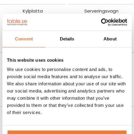
Kylplatta
Serveringsvagn
Art nr.
5595
Art nr.
2645
125
kr
600
kr
LÄGG TILL I VARUKORG
LÄGG TILL I VARUKORG
Consent
Details
About
Vattensifon på hjul
Dryckesdispencer i glas 4,5
This website uses cookies
liter
We use cookies to personalise content and ads, to
Art nr.
7227
1.500
kr
provide social media features and to analyse our traffic.
Art nr.
7229
95
kr
We also share information about your use of our site with
LÄGG TILL I VARUKORG
our social media, advertising and analytics partners who
LÄGG TILL I VARUKORG
may combine it with other information that you’ve
provided to them or that they’ve collected from your use
of their services.
Serveringsskål 10 liter rostfri
Serveringsskål 5 liter rostfri
Art nr.
7220
Art nr.
7210
20
kr
15
kr