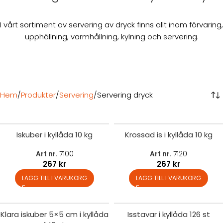
I vårt sortiment av servering av dryck finns allt inom förvaring,
upphällning, varmhållning, kylning och servering.
Hem
Produkter
Servering
Servering dryck
Iskuber i kyllåda 10 kg
Krossad is i kyllåda 10 kg
Art nr.
7100
Art nr.
7120
267
kr
267
kr
LÄGG TILL I VARUKORG
LÄGG TILL I VARUKORG
Klara iskuber 5×5 cm i kyllåda
Isstavar i kyllåda 126 st