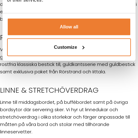
dessertbestick samt även specialbestick för olika tillfällen. Vi
erbjuder även en serie guldbestick samt en exklusiv
bestickserie från Iittala.
Allow all
PORSLINSPAKET
Customize
Vi erbjuder ett antal olika kompletta kuvert innehållandes
glas, porslin och bestick allt från vitt standardporslin med
rostfria klassiska bestick till, guldkantsserie med guldbestick
samt exklusiva paket från Rörstrand och Iittala.
LINNE & STRETCHÖVERDRAG
Linne till middagsbordet, på buffébordet samt på övriga
bordsytor där servering sker. Vi hyr ut linnedukar och
stretchöverdrag i olika storlekar och färger anpassade till
måtten på våra bord och stolar med tillhörande
linneservetter.