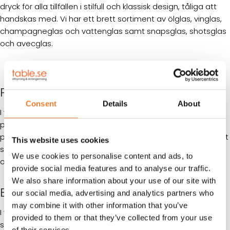
dryck för alla tillfällen i stilfull och klassisk design, tåliga att
handskas med. Vi har ett brett sortiment av ölglas, vinglas,
champagneglas och vattenglas samt snapsglas, shotsglas
och avecglas.
PORSLIN
Consent
Details
About
I vårt sortiment med porslin finns olika modeller och design
passande för olika tillfällen. Välj mellan en rad olika
porslinspaket eller plocka ihop på egen hand. Vi erbjuder vitt
This website uses cookies
standardporslin likväl som exklusivt porslin från Rörstrand
We use cookies to personalise content and ads, to
och Iittala.
provide social media features and to analyse our traffic.
We also share information about your use of our site with
BESTICK
our social media, advertising and analytics partners who
may combine it with other information that you’ve
I vårt sortiment av bestick finner du en klassiskt designad
provided to them or that they’ve collected from your use
serie med förrättsbestick, varmrättsbestick och
of their services.