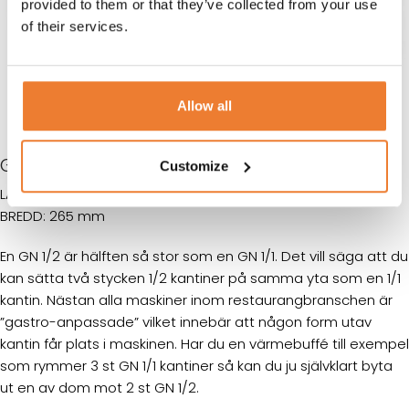
provided to them or that they’ve collected from your use
of their services.
Allow all
GASTRONORMKANTIN 1/6
Customize
LÄNGD: 325 mm
BREDD: 265 mm
En GN 1/2 är hälften så stor som en GN 1/1. Det vill säga att du
kan sätta två stycken 1/2 kantiner på samma yta som en 1/1
kantin. Nästan alla maskiner inom restaurangbranschen är
”gastro-anpassade” vilket innebär att någon form utav
kantin får plats i maskinen. Har du en värmebuffé till exempel
som rymmer 3 st GN 1/1 kantiner så kan du ju självklart byta
ut en av dom mot 2 st GN 1/2.