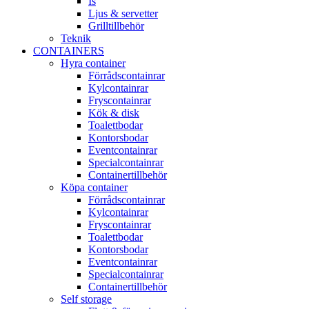
Is
Ljus & servetter
Grilltillbehör
Teknik
CONTAINERS
Hyra container
Förrådscontainrar
Kylcontainrar
Fryscontainrar
Kök & disk
Toalettbodar
Kontorsbodar
Eventcontainrar
Specialcontainrar
Containertillbehör
Köpa container
Förrådscontainrar
Kylcontainrar
Fryscontainrar
Toalettbodar
Kontorsbodar
Eventcontainrar
Specialcontainrar
Containertillbehör
Self storage