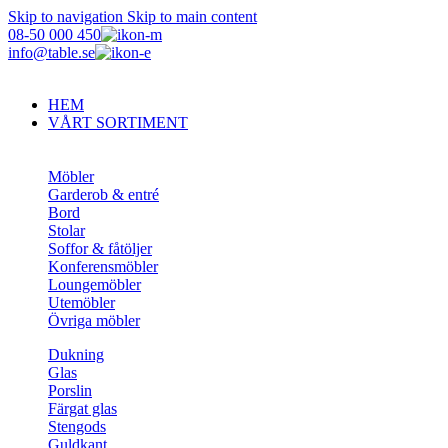
Skip to navigation
Skip to main content
08-50 000 450
info@table.se
HEM
VÅRT SORTIMENT
Möbler
Garderob & entré
Bord
Stolar
Soffor & fåtöljer
Konferensmöbler
Loungemöbler
Utemöbler
Övriga möbler
Dukning
Glas
Porslin
Färgat glas
Stengods
Guldkant