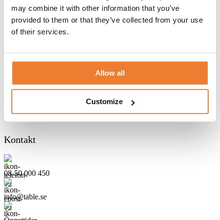
may combine it with other information that you’ve
Hyresvillkor
provided to them or that they’ve collected from your use
of their services.
Hyresvillkor möbler, porslin och tält
Hyresvillkor containrar och bodar
Hyresvillkor kökscontainrar
Allow all
Leveransvillkor
Hur beställer jag?
Customize
Kontakt
08-50 000 450
info@table.se