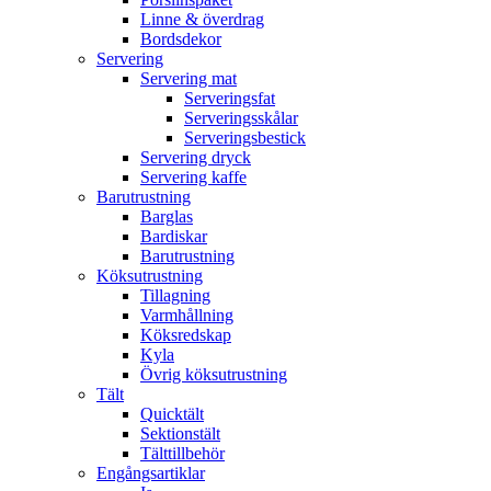
Linne & överdrag
Bordsdekor
Servering
Servering mat
Serveringsfat
Serveringsskålar
Serveringsbestick
Servering dryck
Servering kaffe
Barutrustning
Barglas
Bardiskar
Barutrustning
Köksutrustning
Tillagning
Varmhållning
Köksredskap
Kyla
Övrig köksutrustning
Tält
Quicktält
Sektionstält
Tälttillbehör
Engångsartiklar