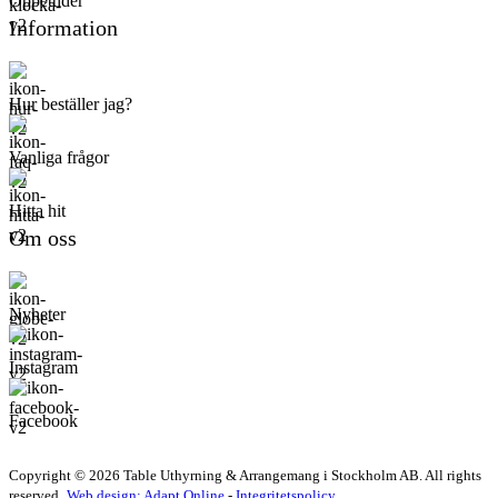
Öppettider
Information
Hur beställer jag?
Vanliga frågor
Hitta hit
Om oss
Nyheter
Instagram
Facebook
Copyright © 2026 Table Uthyrning & Arrangemang i Stockholm AB. All rights
reserved​​.
Web design: Adapt Online
-
Integritetspolicy