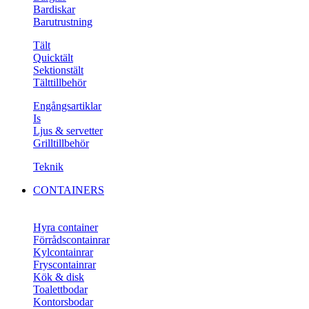
Bardiskar
Barutrustning
Tält
Quicktält
Sektionstält
Tälttillbehör
Engångsartiklar
Is
Ljus & servetter
Grilltillbehör
Teknik
CONTAINERS
Hyra container
Förrådscontainrar
Kylcontainrar
Fryscontainrar
Kök & disk
Toalettbodar
Kontorsbodar