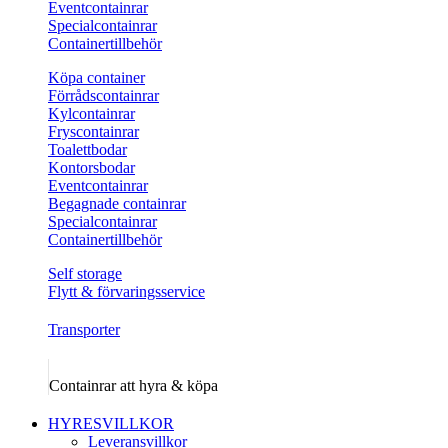
Eventcontainrar
Specialcontainrar
Containertillbehör
Köpa container
Förrådscontainrar
Kylcontainrar
Fryscontainrar
Toalettbodar
Kontorsbodar
Eventcontainrar
Begagnade containrar
Specialcontainrar
Containertillbehör
Self storage
Flytt & förvaringsservice
Transporter
Containrar att hyra & köpa
HYRESVILLKOR
Leveransvillkor