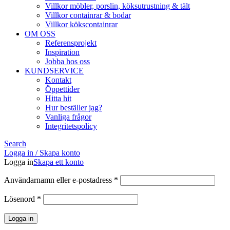
Villkor möbler, porslin, köksutrustning & tält
Villkor containrar & bodar
Villkor kökscontainrar
OM OSS
Referensprojekt
Inspiration
Jobba hos oss
KUNDSERVICE
Kontakt
Öppettider
Hitta hit
Hur beställer jag?
Vanliga frågor
Integritetspolicy
Search
Logga in / Skapa konto
Logga in
Skapa ett konto
Obligatoriskt
Användarnamn eller e-postadress
*
Obligatoriskt
Lösenord
*
Logga in