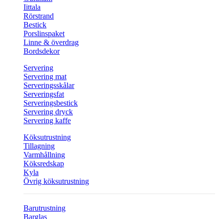
Iittala
Rörstrand
Bestick
Porslinspaket
Linne & överdrag
Bordsdekor
Servering
Servering mat
Serveringsskålar
Serveringsfat
Serveringsbestick
Servering dryck
Servering kaffe
Köksutrustning
Tillagning
Varmhållning
Köksredskap
Kyla
Övrig köksutrustning
Barutrustning
Barglas