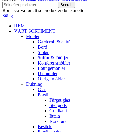
Search
Börja skriva för att se produkter du letar efter.
Stäng
HEM
VÅRT SORTIMENT
Möbler
Garderob & entré
Bord
Stolar
Soffor & fåtöljer
Konferensmöbler
Loungemöbler
Utemöbler
Övriga möbler
Dukning
Glas
Porslin
Färgat glas
Stengods
Guldkant
Iittala
Rörstrand
Bestick
Porslinspaket