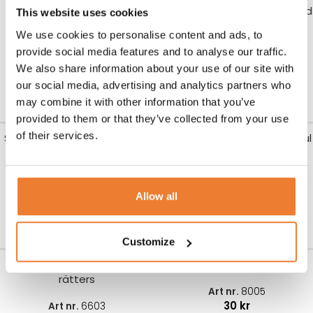
Stol ”Bistro”
Stengodsbowl ”Nature” sand
This website uses cookies
16 cm
We use cookies to personalise content and ads, to
Art nr.
2115
110
kr
provide social media features and to analyse our traffic.
Art nr.
6506
11
kr
We also share information about your use of our site with
LÄGG TILL I VARUKORG
our social media, advertising and analytics partners who
LÄGG TILL I VARUKORG
may combine it with other information that you’ve
provided to them or that they’ve collected from your use
of their services.
Stengodstallrik ”Nature” grå
Värmeljuslykta ”Kusintha” gul
28 cm
Art nr.
6224
25
kr
Art nr.
6501
12
kr
Allow all
LÄGG TILL I VARUKORG
LÄGG TILL I VARUKORG
Customize
Bestickpaket Opera 3-
Glaspaket Impulse
rätters
Art nr.
8005
30
kr
Art nr.
6603