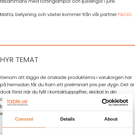
tillsammans med rottinglampor och ljusslingor i jute.
Matta, belysning och växter kommer från vår partner
FACIO
.
HYR TEMAT
Genom att lägga de önskade produkterna i varukorgen här
på hemsidan får du fram ett preliminärt pris per dygn. Det är
dock först när du fyllt i kontaktuppgifter, skickat in din
offertförfrågan och fått ett svar från oss som produkterna
blir preliminärt uppbokade. Din beställning bekräftar du via
en länk i mailet med offerten.
Consent
Details
About