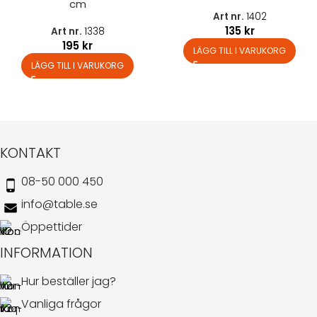
cm
Art nr.
1402
135
kr
Art nr.
1338
195
kr
LÄGG TILL I VARUKORG
LÄGG TILL I VARUKORG
KONTAKT
08-50 000 450
info@table.se
Öppettider
INFORMATION
Hur beställer jag?
Vanliga frågor