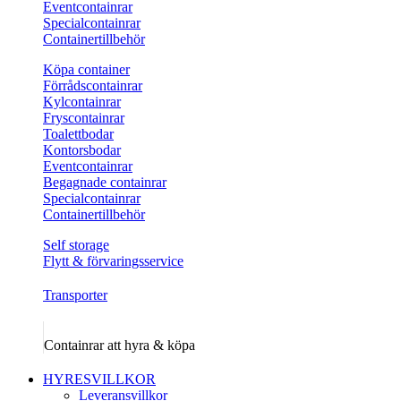
Eventcontainrar
Specialcontainrar
Containertillbehör
Köpa container
Förrådscontainrar
Kylcontainrar
Fryscontainrar
Toalettbodar
Kontorsbodar
Eventcontainrar
Begagnade containrar
Specialcontainrar
Containertillbehör
Self storage
Flytt & förvaringsservice
Transporter
Containrar att hyra & köpa
HYRESVILLKOR
Leveransvillkor