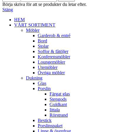
Börja skriva för att se produkter du letar efter.
Stäng
HEM
VÅRT SORTIMENT
Möbler
Garderob & entré
Bord
Stolar
Soffor & fåtöljer
Konferensmöbler
Loungemöbler
Utemöbler
Övriga möbler
Dukning
Glas
Porslin
Färgat glas
Stengods
Guldkant
Iittala
Rörstrand
Bestick
Porslinspaket
Linne & överdrag