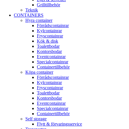
Grilltillbehör
Teknik
CONTAINERS
Hyra container
Förrådscontainrar
Kylcontainrar
Fryscontainrar
Kök & disk
Toalettbodar
Kontorsbodar
Eventcontainrar
Specialcontainrar
Containertillbehör
Köpa container
Förrådscontainrar
Kylcontainrar
Fryscontainrar
Toalettbodar
Kontorsbodar
Eventcontainrar
Specialcontainrar
Containertillbehör
Self storage
Flytt & förvaringsservice