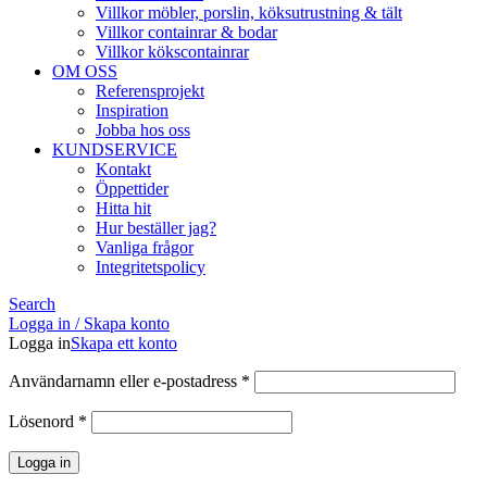
Villkor möbler, porslin, köksutrustning & tält
Villkor containrar & bodar
Villkor kökscontainrar
OM OSS
Referensprojekt
Inspiration
Jobba hos oss
KUNDSERVICE
Kontakt
Öppettider
Hitta hit
Hur beställer jag?
Vanliga frågor
Integritetspolicy
Search
Logga in / Skapa konto
Logga in
Skapa ett konto
Obligatoriskt
Användarnamn eller e-postadress
*
Obligatoriskt
Lösenord
*
Logga in