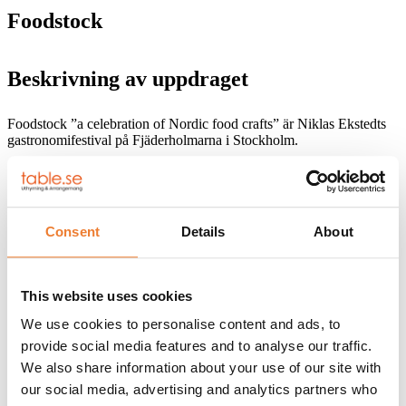
Foodstock
Beskrivning av uppdraget
Foodstock ”a celebration of Nordic food crafts” är Niklas Ekstedts
gastronomifestival på Fjäderholmarna i Stockholm.
På uppdrag av SPG Event har vi i detta projekt levererat och
etablerat en mängd containers och mobila kökslöningar till
restauratörerna samt levererat köksutrusning, porslin och möbler.
Consent
Details
About
INNEHÅLL:
Kökstält
Diskcontainer
This website uses cookies
Förrådscontainer
Kylcontainer
We use cookies to personalise content and ads, to
Fryscontainer
provide social media features and to analyse our traffic.
Köksutrustning
Möbler
We also share information about your use of our site with
Porslin
our social media, advertising and analytics partners who