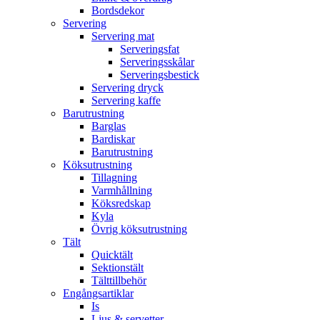
Bordsdekor
Servering
Servering mat
Serveringsfat
Serveringsskålar
Serveringsbestick
Servering dryck
Servering kaffe
Barutrustning
Barglas
Bardiskar
Barutrustning
Köksutrustning
Tillagning
Varmhållning
Köksredskap
Kyla
Övrig köksutrustning
Tält
Quicktält
Sektionstält
Tälttillbehör
Engångsartiklar
Is
Ljus & servetter