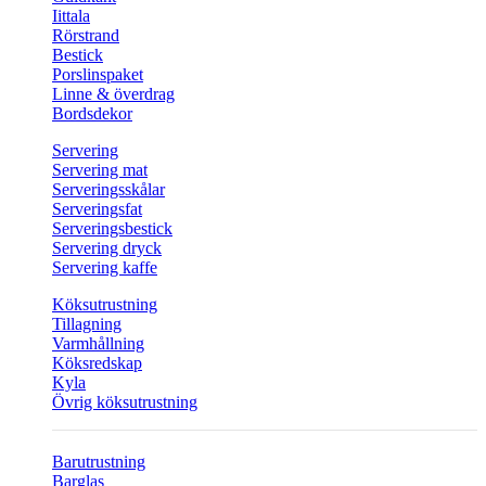
Iittala
Rörstrand
Bestick
Porslinspaket
Linne & överdrag
Bordsdekor
Servering
Servering mat
Serveringsskålar
Serveringsfat
Serveringsbestick
Servering dryck
Servering kaffe
Köksutrustning
Tillagning
Varmhållning
Köksredskap
Kyla
Övrig köksutrustning
Barutrustning
Barglas