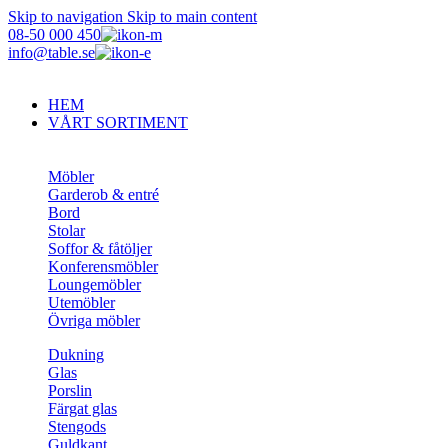
Skip to navigation
Skip to main content
08-50 000 450
info@table.se
HEM
VÅRT SORTIMENT
Möbler
Garderob & entré
Bord
Stolar
Soffor & fåtöljer
Konferensmöbler
Loungemöbler
Utemöbler
Övriga möbler
Dukning
Glas
Porslin
Färgat glas
Stengods
Guldkant