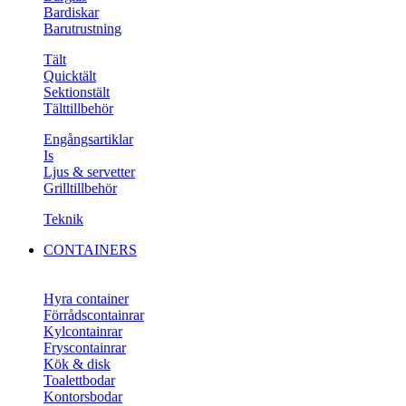
Bardiskar
Barutrustning
Tält
Quicktält
Sektionstält
Tälttillbehör
Engångsartiklar
Is
Ljus & servetter
Grilltillbehör
Teknik
CONTAINERS
Hyra container
Förrådscontainrar
Kylcontainrar
Fryscontainrar
Kök & disk
Toalettbodar
Kontorsbodar