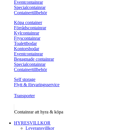
Eventcontainrar
Specialcontainrar
Containertillbehör
Köpa container
Förrådscontainrar
Kylcontainrar
Fryscontainrar
Toalettbodar
Kontorsbodar
Eventcontainrar
Begagnade containrar
Specialcontainrar
Containertillbehör
Self storage
Flytt & förvaringsservice
Transporter
Containrar att hyra & köpa
HYRESVILLKOR
Leveransvillkor