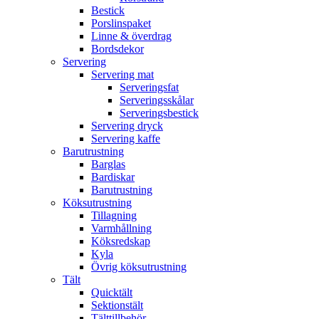
Bestick
Porslinspaket
Linne & överdrag
Bordsdekor
Servering
Servering mat
Serveringsfat
Serveringsskålar
Serveringsbestick
Servering dryck
Servering kaffe
Barutrustning
Barglas
Bardiskar
Barutrustning
Köksutrustning
Tillagning
Varmhållning
Köksredskap
Kyla
Övrig köksutrustning
Tält
Quicktält
Sektionstält
Tälttillbehör