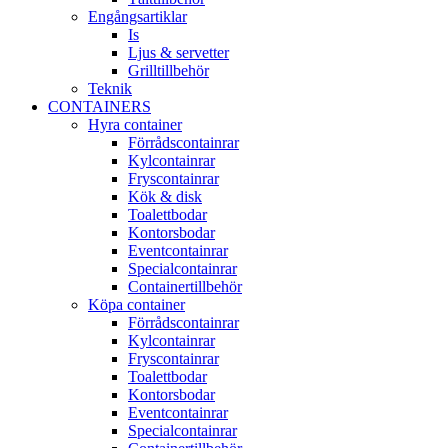
Engångsartiklar
Is
Ljus & servetter
Grilltillbehör
Teknik
CONTAINERS
Hyra container
Förrådscontainrar
Kylcontainrar
Fryscontainrar
Kök & disk
Toalettbodar
Kontorsbodar
Eventcontainrar
Specialcontainrar
Containertillbehör
Köpa container
Förrådscontainrar
Kylcontainrar
Fryscontainrar
Toalettbodar
Kontorsbodar
Eventcontainrar
Specialcontainrar