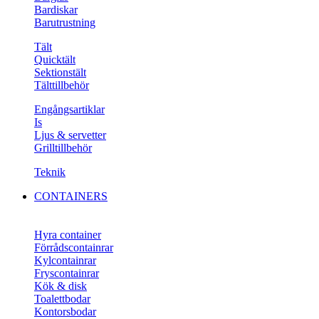
Bardiskar
Barutrustning
Tält
Quicktält
Sektionstält
Tälttillbehör
Engångsartiklar
Is
Ljus & servetter
Grilltillbehör
Teknik
CONTAINERS
Hyra container
Förrådscontainrar
Kylcontainrar
Fryscontainrar
Kök & disk
Toalettbodar
Kontorsbodar