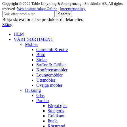
Copyright © 2026 Table Uthyrning & Arrangemang i Stockholm AB. All rights
reserved​​.
Web design: Adapt Online
-
Integritetspolicy
Search
Börja skriva för att se produkter du letar efter.
Stäng
HEM
VÅRT SORTIMENT
Möbler
Garderob & entré
Bord
Stolar
Soffor & fåtöljer
Konferensmöbler
Loungemöbler
Utemöbler
Övriga möbler
Dukning
Glas
Porslin
Färgat glas
Stengods
Guldkant
Iittala
Rörstrand