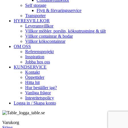
Containertillbehör
Self storage
Flytt & förvaringsservice
Transporter
HYRESVILLKOR
Leveransvillkor
Villkor möbler, porslin, köksutrustning & tält
Villkor containrar & bodar
Villkor kökscontainrar
OM OSS
Referensprojekt
Inspiration
Jobba hos oss
KUNDSERVICE
Kontakt
Öppettider
Hitta hit
Hur beställer jag?
Vanliga frågor
Integritetspolicy
Logga in / Skapa konto
Varukorg
Stäng