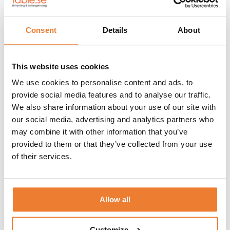
Nordea Masters på Bro Hof Slott
Consent
Details
About
Beskrivning av uppdraget
This website uses cookies
Nordea
Masters är en av Europas största golftävlingar som årligen
spelas på Brohof Slott. Denna gång fick Table Uthyrning i
We use cookies to personalise content and ads, to
uppdrag att leverera bodar för biljettförsäljning, sjukstuga och
provide social media features and to analyse our traffic.
kontorsverksamhet samt även kyl- och fryscontainers till förvaring
av mat och dryck.
We also share information about your use of our site with
our social media, advertising and analytics partners who
INNEHÅLL:
may combine it with other information that you’ve
Biljettbod 20 fot
provided to them or that they’ve collected from your use
Exponeringsbod
of their services.
Mässcontainer
Kontorsbod 20 fot
Kylcontainer 20 fot
Fryscontainer 20 fot
Allow all
UPPDRAGSGIVARE: Lagardère Sports and Entertainment
Customize