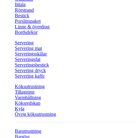
Iittala
Rörstrand
Bestick
Porslinspaket
Linne & överdrag
Bordsdekor
Servering
Servering mat
Serveringsskålar
Serveringsfat
Serveringsbestick
Servering dryck
Servering kaffe
Köksutrustning
Tillagning
Varmhållning
Köksredskap
Kyla
Övrig köksutrustning
Barutrustning
Barglas