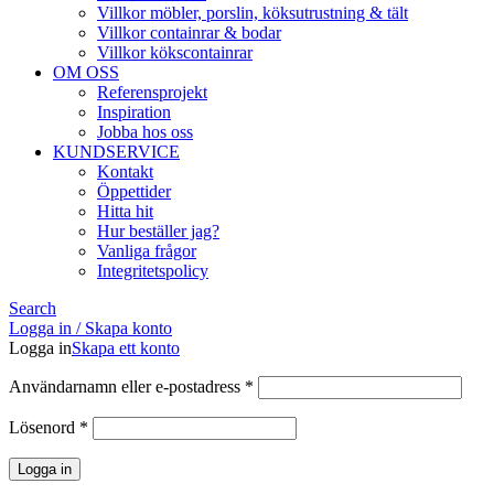
Villkor möbler, porslin, köksutrustning & tält
Villkor containrar & bodar
Villkor kökscontainrar
OM OSS
Referensprojekt
Inspiration
Jobba hos oss
KUNDSERVICE
Kontakt
Öppettider
Hitta hit
Hur beställer jag?
Vanliga frågor
Integritetspolicy
Search
Logga in / Skapa konto
Logga in
Skapa ett konto
Obligatoriskt
Användarnamn eller e-postadress
*
Obligatoriskt
Lösenord
*
Logga in