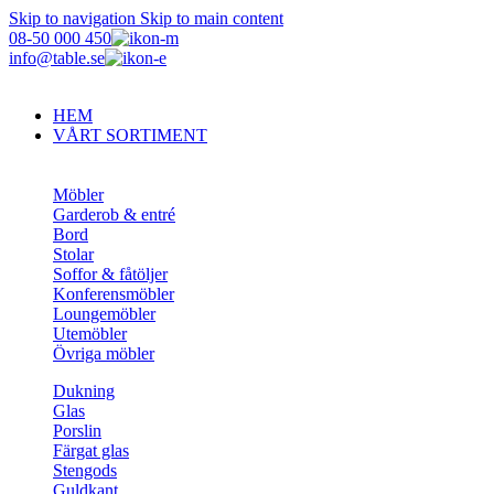
Skip to navigation
Skip to main content
08-50 000 450
info@table.se
HEM
VÅRT SORTIMENT
Möbler
Garderob & entré
Bord
Stolar
Soffor & fåtöljer
Konferensmöbler
Loungemöbler
Utemöbler
Övriga möbler
Dukning
Glas
Porslin
Färgat glas
Stengods
Guldkant