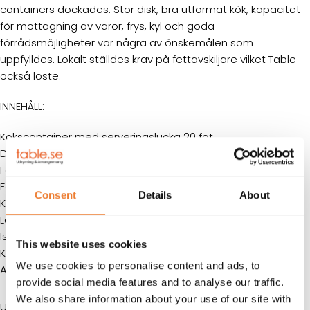
containers dockades. Stor disk, bra utformat kök, kapacitet
för mottagning av varor, frys, kyl och goda
förrådsmöjligheter var några av önskemålen som
uppfylldes. Lokalt ställdes krav på fettavskiljare vilket Table
också löste.
INNEHÅLL:
Kökscontainer med serveringslucka 20 fot
Diskcontainer 20 fot
Förråd 20 fot
Förråd 10 fot
Consent
Details
About
Kyl 10 fot
Lösa frysskåp 2 st
Ismaskin
This website uses cookies
Komplett uteservering
We use cookies to personalise content and ads, to
All teknisk inredning i barer
provide social media features and to analyse our traffic.
We also share information about your use of our site with
UPPDRAGSGIVARE: privatperson