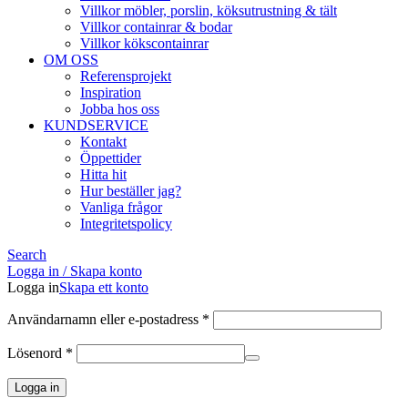
Villkor möbler, porslin, köksutrustning & tält
Villkor containrar & bodar
Villkor kökscontainrar
OM OSS
Referensprojekt
Inspiration
Jobba hos oss
KUNDSERVICE
Kontakt
Öppettider
Hitta hit
Hur beställer jag?
Vanliga frågor
Integritetspolicy
Search
Logga in / Skapa konto
Logga in
Skapa ett konto
Obligatoriskt
Användarnamn eller e-postadress
*
Obligatoriskt
Lösenord
*
Logga in