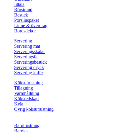
Iittala
Rörstrand
Bestick
Porslinspaket
Linne & överdrag
Bordsdekor
Servering
Servering mat
Serveringsskålar
Serveringsfat
Serveringsbestick
Servering dryck
Servering kaffe
Köksutrustning
Tillagning
Varmhållning
Köksredskap
Kyla
Övrig köksutrustning
Barutrustning
Barglas