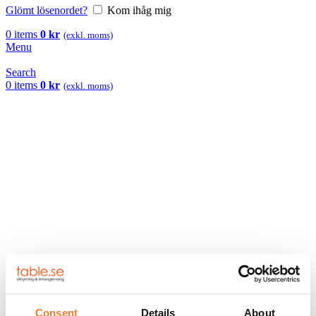
Glömt lösenordet?
Kom ihåg mig
0
items
0
kr
(exkl. moms)
Menu
Search
0
items
0
kr
(exkl. moms)
Hem
/
Om oss
/
Referensprojekt
/
Stylad shoot Wed By Us
Consent
Details
About