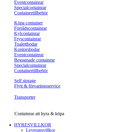
Eventcontainrar
Specialcontainrar
Containertillbehör
Köpa container
Förrådscontainrar
Kylcontainrar
Fryscontainrar
Toalettbodar
Kontorsbodar
Eventcontainrar
Begagnade containrar
Specialcontainrar
Containertillbehör
Self storage
Flytt & förvaringsservice
Transporter
Containrar att hyra & köpa
HYRESVILLKOR
Leveransvillkor