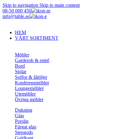
Skip to navigation
Skip to main content
08-50 000 450
info@table.se
HEM
VÅRT SORTIMENT
Möbler
Garderob & entré
Bord
Stolar
Soffor & fåtöljer
Konferensmöbler
Loungemöbler
Utemöbler
Övriga möbler
Dukning
Glas
Porslin
Färgat glas
Stengods
Guldkant