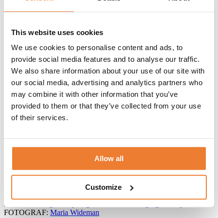
Stylad shoot Wed By Us
This website uses cookies
Beskrivning av uppdraget
We use cookies to personalise content and ads, to
provide social media features and to analyse our traffic.
På Vidbynäs Gård i Nykvarn fotades vår nya stol ”Victoria Ghost”
We also share information about your use of our site with
från Kartell i samband med en stylad fotografering arrangerad av
our social media, advertising and analytics partners who
Wed By Us. En krispig dukning i svala toner med ljusgrå duk och
vit undertallrik som toppades med en glastallrik. En kombination
may combine it with other information that you’ve
som passar både sommar och vinter. Den nätta stolen som är en
provided to them or that they’ve collected from your use
riktig designklassiker passar i de flesta miljöer och ger en modern
of their services.
och lyxig känsla till bröllop, middag och fest.
INNEHÅLL:
Stolar
Allow all
Linne
Porslin
Dekor
Customize
UPPDRAGSGIVARE: Wed By Us
PARTNERS:
@wedbyus
@wahlman.weddings
@melodyflowers
FOTOGRAF:
Maria Wideman