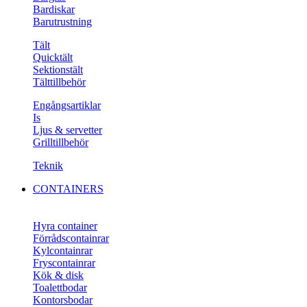
Bardiskar
Barutrustning
Tält
Quicktält
Sektionstält
Tälttillbehör
Engångsartiklar
Is
Ljus & servetter
Grilltillbehör
Teknik
CONTAINERS
Hyra container
Förrådscontainrar
Kylcontainrar
Fryscontainrar
Kök & disk
Toalettbodar
Kontorsbodar