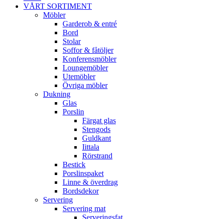
VÅRT SORTIMENT
Möbler
Garderob & entré
Bord
Stolar
Soffor & fåtöljer
Konferensmöbler
Loungemöbler
Utemöbler
Övriga möbler
Dukning
Glas
Porslin
Färgat glas
Stengods
Guldkant
Iittala
Rörstrand
Bestick
Porslinspaket
Linne & överdrag
Bordsdekor
Servering
Servering mat
Serveringsfat