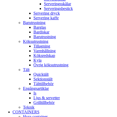
Serveringsskålar
Serveringsbestick
Servering dryck
Servering kaffe
Barutrustning
Barglas
Bardiskar
Barutrustning
Köksutrustning
Tillagning
Varmhållning
Köksredskap
Kyla
Övrig köksutrustning
Tält
Quicktält
Sektionstält
Tälttillbehör
Engångsartiklar
Is
Ljus & servetter
Grilltillbehör
Teknik
CONTAINERS
Hyra container