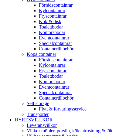
Förrådscontainrar
Kylcontainrar
Fryscontainrar
Kök & disk
Toalettbodar
Kontorsbodar
Eventcontainrar
Specialcontainrar
Containertillbehör
Köpa container
Förrådscontainrar
Kylcontainrar
Fryscontainrar
Toalettbodar
Kontorsbodar
Eventcontainrar
Specialcontainrar
Containertillbehör
Self storage
Flytt & förvaringsservice
Transporter
HYRESVILLKOR
Leveransvillkor
Villkor möbler, porslin, köksutrustning & tält