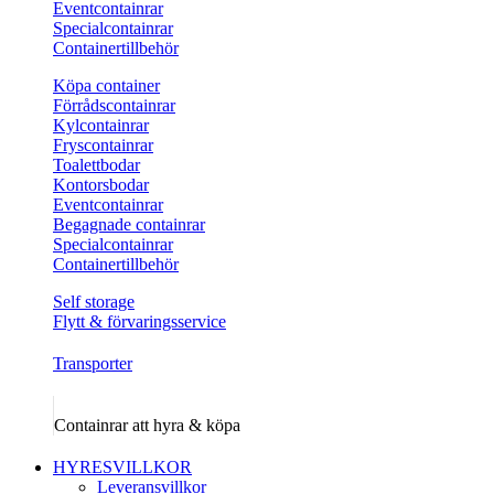
Eventcontainrar
Specialcontainrar
Containertillbehör
Köpa container
Förrådscontainrar
Kylcontainrar
Fryscontainrar
Toalettbodar
Kontorsbodar
Eventcontainrar
Begagnade containrar
Specialcontainrar
Containertillbehör
Self storage
Flytt & förvaringsservice
Transporter
Containrar att hyra & köpa
HYRESVILLKOR
Leveransvillkor