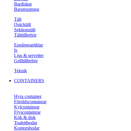
Bardiskar
Barutrustning
Tält
Quicktält
Sektionstält
Tälttillbehör
Engångsartiklar
Is
Ljus & servetter
Grilltillbehör
Teknik
CONTAINERS
Hyra container
Förrådscontainrar
Kylcontainrar
Fryscontainrar
Kök & disk
Toalettbodar
Kontorsbodar