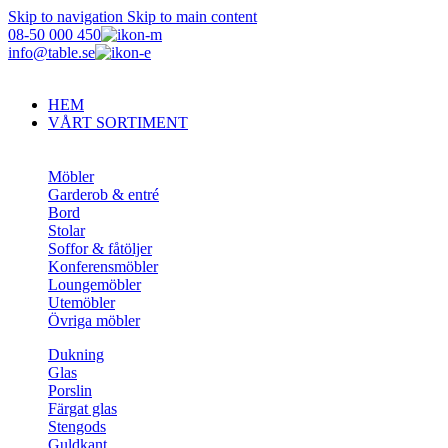
Skip to navigation
Skip to main content
08-50 000 450
info@table.se
HEM
VÅRT SORTIMENT
Möbler
Garderob & entré
Bord
Stolar
Soffor & fåtöljer
Konferensmöbler
Loungemöbler
Utemöbler
Övriga möbler
Dukning
Glas
Porslin
Färgat glas
Stengods
Guldkant