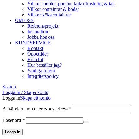
Villkor möbler, porslin, köksutrustning & tält
Villkor containrar & bodar
Villkor kökscontainrar
OM OSS
Referensprojekt
Inspiration
Jobba hos oss
KUNDSERVICE
Kontakt
Öppettider
Hitta hit
Hur beställer jag?
Vanliga frågor
Integritetspolicy
Search
Logga in / Skapa konto
Logga in
Skapa ett konto
Obligatoriskt
Användarnamn eller e-postadress
*
Obligatoriskt
Lösenord
*
Logga in