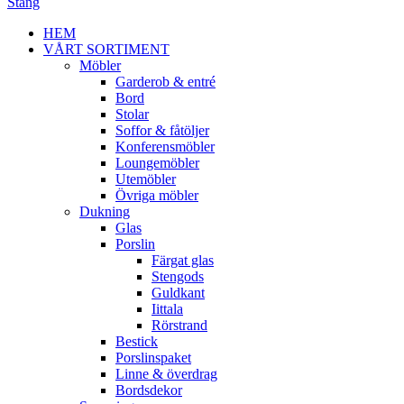
Stäng
HEM
VÅRT SORTIMENT
Möbler
Garderob & entré
Bord
Stolar
Soffor & fåtöljer
Konferensmöbler
Loungemöbler
Utemöbler
Övriga möbler
Dukning
Glas
Porslin
Färgat glas
Stengods
Guldkant
Iittala
Rörstrand
Bestick
Porslinspaket
Linne & överdrag
Bordsdekor