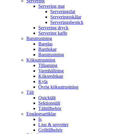
Servering
Servering mat
Serveringsfat
Serveringsskålar
Serveringsbestick
Servering dryck
Servering kaffe
Barutrustning
Barglas
Bardiskar
Barutrustning
Köksutrustning
Tillagning
Varmhållning
Köksredskap
Kyla
Övrig köksutrustning
Tält
Quicktält
Sektionstält
Tälttillbehör
Engångsartiklar
Is
Ljus & servetter
Grilltillbehör