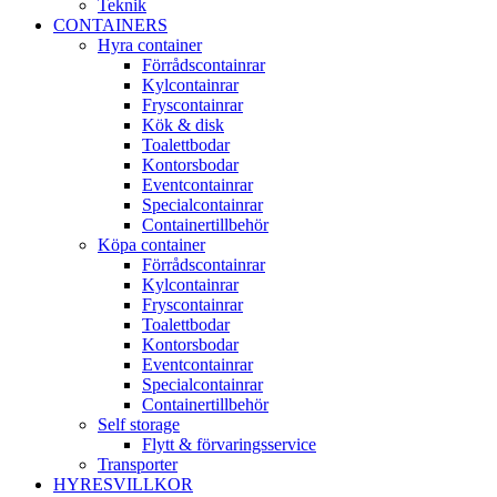
Teknik
CONTAINERS
Hyra container
Förrådscontainrar
Kylcontainrar
Fryscontainrar
Kök & disk
Toalettbodar
Kontorsbodar
Eventcontainrar
Specialcontainrar
Containertillbehör
Köpa container
Förrådscontainrar
Kylcontainrar
Fryscontainrar
Toalettbodar
Kontorsbodar
Eventcontainrar
Specialcontainrar
Containertillbehör
Self storage
Flytt & förvaringsservice
Transporter
HYRESVILLKOR