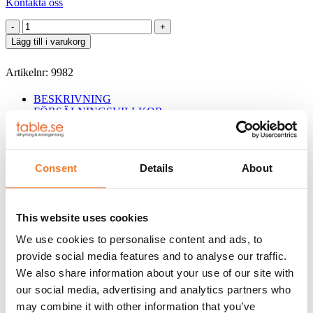
Kontakta oss
Flytande
torkmedel
Lägg till i varukorg
Toprinse
Clean
Artikelnr:
9982
mängd
BESKRIVNING
FÖRSÄLNINGSVILLKOR
KUNDTJÄNST
Flytande neutralt ytavspännande torkmedel för tunnelmaskin och
huvmaskin. Ger god avrinning och därmed en snabb och fläckfri
Consent
Details
About
självtorkning av diskgodset. För användning i doseringsystem.
VOLYM: 5 liter
This website uses cookies
Table förbehåller sig rätten att byta fabrikat på förbrukningsartiklar.
Vid försäljning förbehåller sig försäljaren äganderätten till aktuellt
We use cookies to personalise content and ads, to
objekt till dess att full betalning har erlagts. Betalningsvillkor är
provide social media features and to analyse our traffic.
förskott på faktura om ej annat överenskommits. Mervärdeskatt
enligt lag tillkommer på alla priser. Faktureringsavgift tillkommer
We also share information about your use of our site with
med 50 kr. Vid försenad betalning debiteras dröjsmålsränta med
our social media, advertising and analytics partners who
18,00 % per månad, jämte en lagstadgad påminnelseavgift om 45 kr.
may combine it with other information that you’ve
Vid inkasso debiteras lagstadgad inkassoavgift.