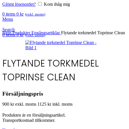
Glömt lösenordet?
Kom ihåg mig
0
items
0
kr
(exkl. moms)
Menu
Search
Hem
Produkter
Engångsartiklar
Flytande torkmedel Toprinse Clean
0
items
0
kr
(exkl. moms)
FLYTANDE TORKMEDEL
TOPRINSE CLEAN
Försäljningspris
900 kr exkl. moms
1125 kr inkl. moms
Produkten är en försäljningsartikel.
Transportkostnad tillkommer.