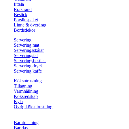
Iittala
Rörstrand
Bestick
Porslinspaket
Linne & överdrag
Bordsdekor
Servering
Servering mat
Serveringsskålar
Serveringsfat
Serveringsbestick
Servering dryck
Servering kaffe
Köksutrustning
Tillagning
Varmhållning
Köksredskap
Kyla
Övrig köksutrustning
Barutrustning
Barglas