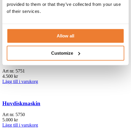
provided to them or that they’ve collected from your use
Telefon:
08-50 000 450
(tryck 1 i växelmenyn)
of their services.
E-post:
info@table.se
Öppettider:
Måndag – fredag 08.00 – 17.00
RELATERADE PRODUKTER
Allow all
Customize
Underbänksdiskmaskin
Art nr.
5751
4.500
kr
Lägg till i varukorg
Huvdiskmaskin
Art nr.
5750
5.000
kr
Lägg till i varukorg