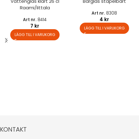
Vattenglas klart 26 cl
Barglas stapelbart
Raami/Iittala
Art nr.
8308
4
kr
Art nr.
8414
7
kr
LÄGG TILL I VARUKORG
LÄGG TILL I VARUKORG
KONTAKT