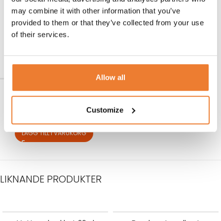
Mobil cocktailbar
Ismaskin modell
mellanstorlek
may combine it with other information that you’ve
Art nr.
4408
provided to them or that they’ve collected from your use
4.000
kr
Art nr.
5591
of their services.
2.800
kr
LÄGG TILL I VARUKORG
LÄGG TILL I VARUKORG
Allow all
Iskuber i kyllåda 10 kg
Art nr.
7100
Customize
267
kr
LÄGG TILL I VARUKORG
LIKNANDE PRODUKTER