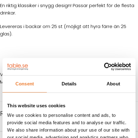
En riktig klassiker i snygg design! Passar perfekt för de flesta
drinkar.
Levereras i backar om 25 st (möjligt att hyra färre än 25
glas).
VOLYM: 35 cl
MÅTT: H 10,7 cm Ø 8,9 cm
Consent
Details
About
This website uses cookies
RELATERADE PRODUKTER
We use cookies to personalise content and ads, to
provide social media features and to analyse our traffic.
We also share information about your use of our site with
our social media, advertising and analytics partners who