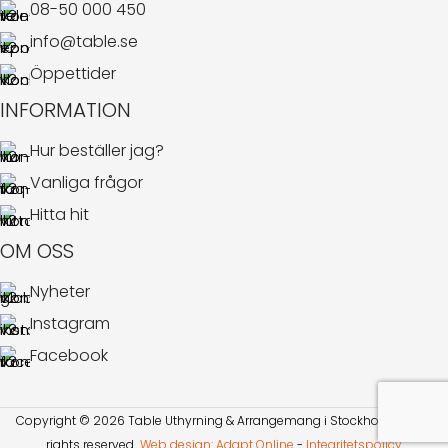
08-50 000 450
info@table.se
Öppettider
INFORMATION
Hur beställer jag?
Vanliga frågor
Hitta hit
OM OSS
Nyheter
Instagram
Facebook
Copyright © 2026 Table Uthyrning & Arrangemang i Stockholm AB. All
rights reserved​​.
Web design: Adapt Online
-
Integritetspolicy