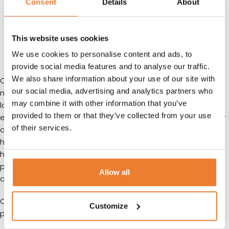
Consent
Details
About
HYRESVILLKOR
This website uses cookies
KUNDTJÄNST
We use cookies to personalise content and ads, to
provide social media features and to analyse our traffic.
We also share information about your use of our site with
Confoot ställbara containerben används vid uppställning
our social media, advertising and analytics partners who
mot kaj och går snabbt att montera. Confoot CFP 30 klarar
may combine it with other information that you’ve
lastvikter upp till 30 ton och används om det ska stå dikt an
provided to them or that they’ve collected from your use
en lastkaj utan mellanrum för riskfritt insteg. Varje ben väger
of their services.
ca 25 kg och monteras med snabbfästen i containerns
hörnlådor. När bilen backat till anvisad plats ställs de i rätt
höjd, därefter sänker bilen lufttrycket så att containern står
på egna ben varpå lastbilen kan köra ut och lämna
Allow all
containern. Priset avser 4 st ben.
OBS! Containern skall spännas fast i kajen innan lastning
Customize
påbörjas med kätting eller spännband.