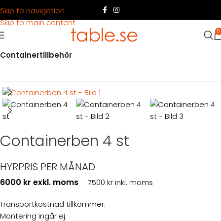
Skip to navigation
Skip to main content
0
Hem
Produkter
Container
Hyra container
Containertillbehör
Containerben 4 st
HYRPRIS PER MÅNAD
6000 kr exkl. moms
7500 kr inkl. moms
Transportkostnad tillkommer.
Montering ingår ej.