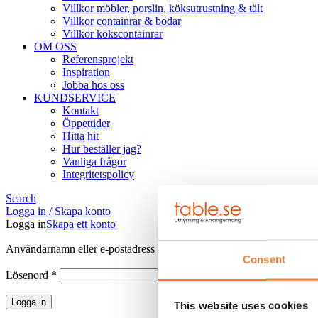
Villkor möbler, porslin, köksutrustning & tält
Villkor containrar & bodar
Villkor kökscontainrar
OM OSS
Referensprojekt
Inspiration
Jobba hos oss
KUNDSERVICE
Kontakt
Öppettider
Hitta hit
Hur beställer jag?
Vanliga frågor
Integritetspolicy
Search
Logga in / Skapa konto
Logga in
Skapa ett konto
Obligatoriskt
Användarnamn eller e-postadress
*
Consent
Obligatoriskt
Lösenord
*
Logga in
This website uses cookies