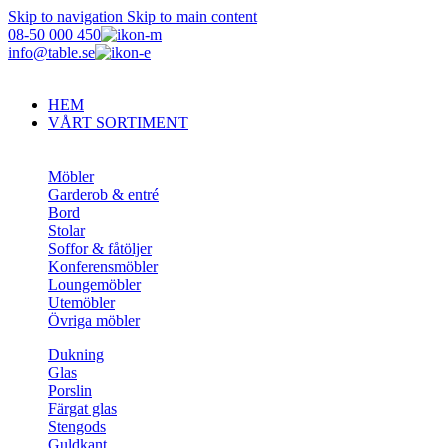
Skip to navigation
Skip to main content
08-50 000 450
info@table.se
HEM
VÅRT SORTIMENT
Möbler
Garderob & entré
Bord
Stolar
Soffor & fåtöljer
Konferensmöbler
Loungemöbler
Utemöbler
Övriga möbler
Dukning
Glas
Porslin
Färgat glas
Stengods
Guldkant