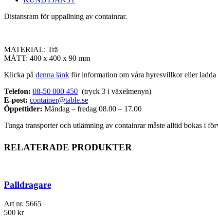
Distansram för uppallning av containrar.
MATERIAL: Trä
MÅTT: 400 x 400 x 90 mm
Klicka på
denna länk
för information om våra hyresvillkor eller ladd
Telefon:
08-50 000 450
(tryck 3 i växelmenyn)
E-post:
container@table.se
Öppettider:
Måndag – fredag 08.00 – 17.00
Tunga transporter och utlämning av containrar måste alltid bokas i för
RELATERADE PRODUKTER
Palldragare
Art nr.
5665
500
kr