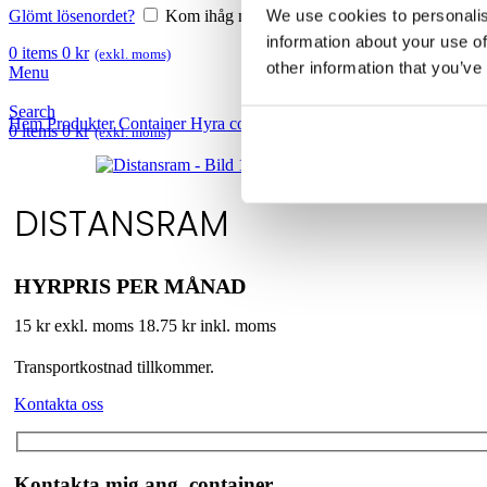
We use cookies to personalis
Glömt lösenordet?
Kom ihåg mig
information about your use of
0
items
0
kr
(exkl. moms)
other information that you’ve
Menu
Search
Hem
Produkter
Container
Hyra container
Containertillbehör
Distansr
0
items
0
kr
(exkl. moms)
DISTANSRAM
HYRPRIS PER MÅNAD
15 kr exkl. moms
18.75 kr inkl. moms
Transportkostnad tillkommer.
Kontakta oss
Kontakta mig ang. container