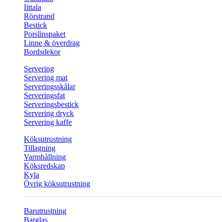
Iittala
Rörstrand
Bestick
Porslinspaket
Linne & överdrag
Bordsdekor
Servering
Servering mat
Serveringsskålar
Serveringsfat
Serveringsbestick
Servering dryck
Servering kaffe
Köksutrustning
Tillagning
Varmhållning
Köksredskap
Kyla
Övrig köksutrustning
Barutrustning
Barglas