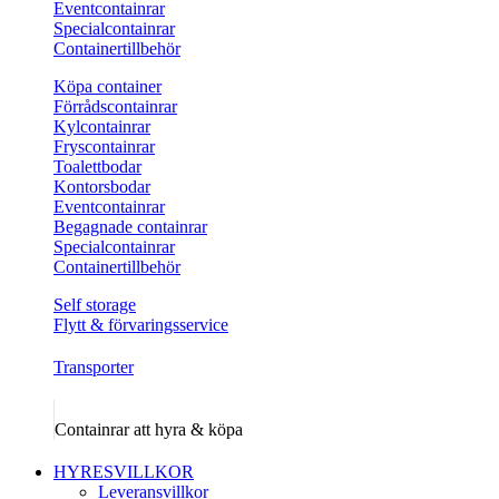
Eventcontainrar
Specialcontainrar
Containertillbehör
Köpa container
Förrådscontainrar
Kylcontainrar
Fryscontainrar
Toalettbodar
Kontorsbodar
Eventcontainrar
Begagnade containrar
Specialcontainrar
Containertillbehör
Self storage
Flytt & förvaringsservice
Transporter
Containrar att hyra & köpa
HYRESVILLKOR
Leveransvillkor