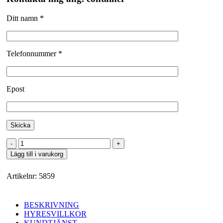
Ditt namn *
Telefonnummer *
Epost
Distansram
mängd
Lägg till i varukorg
Artikelnr:
5859
BESKRIVNING
HYRESVILLKOR
KUNDTJÄNST