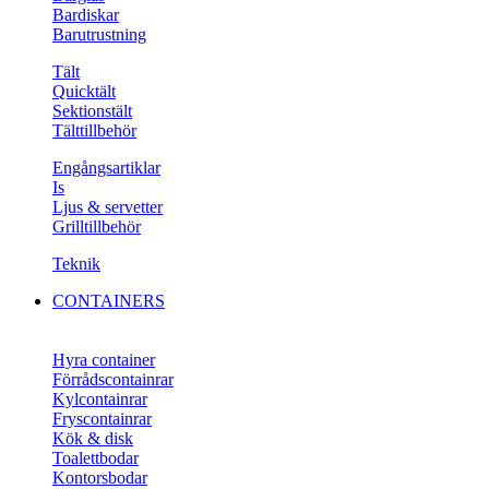
Bardiskar
Barutrustning
Tält
Quicktält
Sektionstält
Tälttillbehör
Engångsartiklar
Is
Ljus & servetter
Grilltillbehör
Teknik
CONTAINERS
Hyra container
Förrådscontainrar
Kylcontainrar
Fryscontainrar
Kök & disk
Toalettbodar
Kontorsbodar