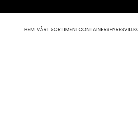
HEM
VÅRT SORTIMENT
CONTAINERS
HYRESVILLK
yscontainer 20 fot premium