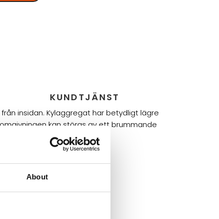
KUNDTJÄNST
rån insidan. Kylaggregat har betydligt lägre
där omgivningen kan störas av ett brummande
r.
About