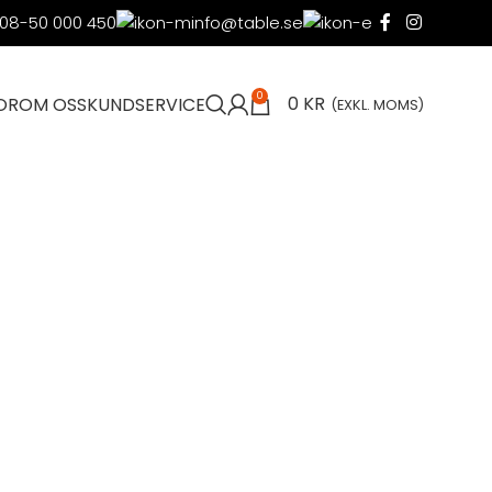
08-50 000 450
info@table.se
0
0
KR
OR
OM OSS
KUNDSERVICE
(EXKL. MOMS)