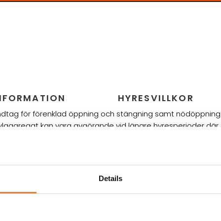
INFORMATION
HYRESVILLKOR
ndtag för förenklad öppning och stängning samt nödöppning f
ån kylaggregat kan vara avgörande vid längre hyresperioder 
 på temperatur mellan -20°C till +15°C. Plats för 10 europalla
 kopplat till utvändig lampa.
Details