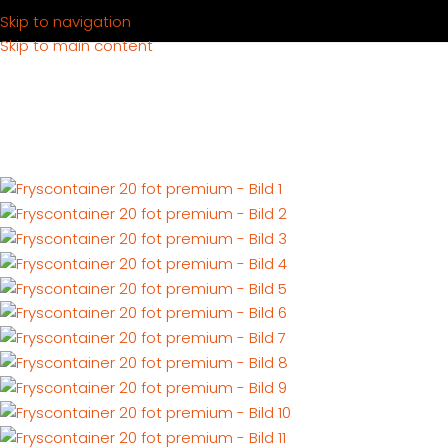
Skip to navigation
Skip to main content
Hem
Produkter
Container
Hyra container
Fryscontainrar
Fr