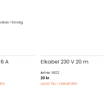
okas i förväg.
16 A
Elkabel 230 V 20 m
Art nr.
5822
20
kr
ORG
LÄGG TILL I VARUKORG