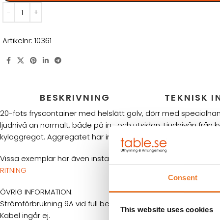
Artikelnr:
10361
BESKRIVNING
TEKNISK 
20-fots fryscontainer med helslätt golv, dörr med specialha
ljudnivå än normalt, både på in- och utsidan. Ljudnivån fr
kylaggregat. Aggregatet har inbyggd frostvakt och kan ställas
Vissa exemplar har även installerats med invändigt paniklarm
RITNING
Consent
ÖVRIG INFORMATION:
Strömförbrukning 9A vid full belastning.
This website uses cookies
Kabel ingår ej.