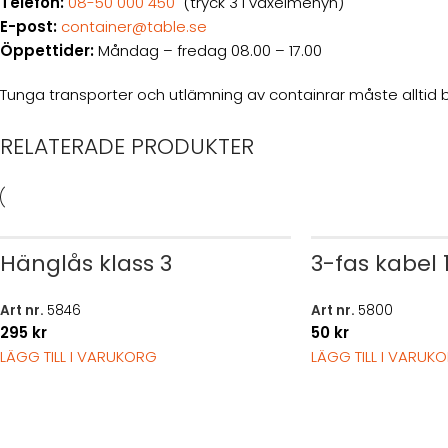
Telefon:
08-50 000 450
(tryck 3 i växelmenyn)
E-post:
container@table.se
Öppettider:
Måndag – fredag 08.00 – 17.00
Tunga transporter och utlämning av containrar måste alltid b
RELATERADE PRODUKTER
Hänglås klass 3
3-fas kabel 
Art nr.
5846
Art nr.
5800
295
kr
50
kr
LÄGG TILL I VARUKORG
LÄGG TILL I VARUK