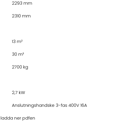
2293 mm
2310 mm
13 m²
30 m³
2700 kg
2,7 kW
Anslutningshandske 3-fas 400V 16A
er ladda ner pdfen