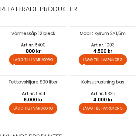
RELATERADE PRODUKTER
Värmeskåp 12 bleck
Mobilt kylrum 2×1,5m
Art nr.
5400
Art nr.
1003
800
kr
4.500
kr
LÄGG TILL I VARUKORG
LÄGG TILL I VARUKORG
Fettavskiljare 800 liter
Köksutrustning bas
Art nr.
5851
Art nr.
5325
6.000
kr
4.000
kr
LÄGG TILL I VARUKORG
LÄGG TILL I VARUKORG