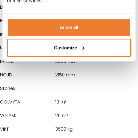
of their services.
BREDD:
2438 mm
HÖJD:
2591 mm
Allow all
Innermått
LÄNGD:
5800 mm
Customize
BREDD:
2250 mm
HÖJD:
2150 mm
Storlek
GOLVYTA:
13 m²
VOLYM:
26 m³
VIKT:
3500 kg