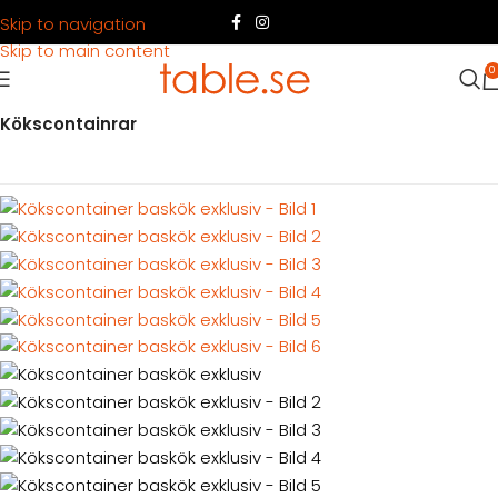
Skip to navigation
Skip to main content
0
Hem
Produkter
Container
Hyra container
Kök & disk
Kökscontainrar