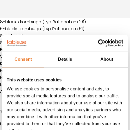
8-blecks kombiugn (typ Rational cm 101)
6-blecks kombiugn (typ Rational cm 61)
Spis 4 plattor
Stekbord (tippbart)
Fritös enkel
Vattenbad 1 brunn med draglådor
Consent
Details
About
Kyl 60 cm (fullhöjd)
Frys 60 cm (fullhöjd)
Handfat för handtvätt
This website uses cookies
Diskbänk med ho
We use cookies to personalise content and ads, to
Arbetsbänk
provide social media features and to analyse our traffic.
We also share information about your use of our site with
our social media, advertising and analytics partners who
Yttermått:
may combine it with other information that you’ve
LÄNGD:
6058 mm
provided to them or that they’ve collected from your use