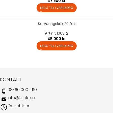
47.500
kr
LÄGG TILL I VARUKORG
Serveringskök 20 fot
Art nr.
1003-2
45.000
kr
LÄGG TILL I VARUKORG
KONTAKT
08-50 000 450
info@table.se
Öppettider