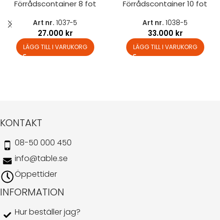
Förrådscontainer 8 fot
Förrådscontainer 10 fot
Art nr.
1037-5
Art nr.
1038-5
27.000
kr
33.000
kr
LÄGG TILL I VARUKORG
LÄGG TILL I VARUKORG
KONTAKT
08-50 000 450
info@table.se
Öppettider
INFORMATION
Hur beställer jag?