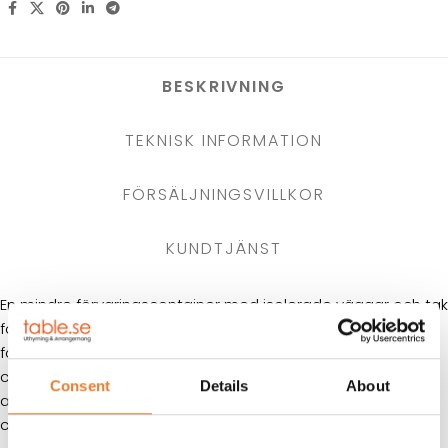
BESKRIVNING
TEKNISK INFORMATION
FÖRSÄLJNINGSVILLKOR
KUNDTJÄNST
En mindre förvaringscontainer med isolerade väggar och tak
för dig som söker ett torrt utrymme att lagerhålla eller
förvara gods som inte tål fukt. Med lite hyllor fungerar
containern även som byggförråd eller med ett mindre
Consent
Details
About
arbetsbord som verkstad och väderskydd vid ruskväder. I
containern finns belysning och eluttag.