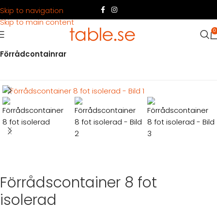
Skip to navigation
Skip to main content
0
Hem
Produkter
Container
Köpa container
Förrådcontainrar
Förrådscontainer 8 fot
isolerad