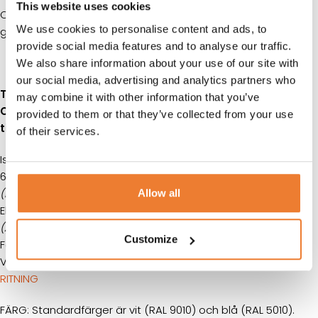
This website uses cookies
Containern är försedd med lockbox (låskåpa) i robust
We use cookies to personalise content and ads, to
galvaniserat stål.
provide social media features and to analyse our traffic.
We also share information about your use of our site with
our social media, advertising and analytics partners who
TILLÄGG
may combine it with other information that you’ve
Containern kan mot extra kostnad förses med olika
provided to them or that they’ve collected from your use
tillbehör:
of their services.
Isolering golv 30 mm PUR sprutskum med 80% sluten cell –
6000 kr
(Motsvarande 60 mm ull.)
Allow all
Elcentral 16A / 400V – 4000 kr
(Anslutning via hål täckt med utanpåliggande gummiskydd.)
Customize
Fast utanpåliggande 16A kontakt är tillval – 1000 kr
Värmefläkt 2 kWh – 1500 kr
RITNING
FÄRG: Standardfärger är vit (RAL 9010) och blå (RAL 5010).