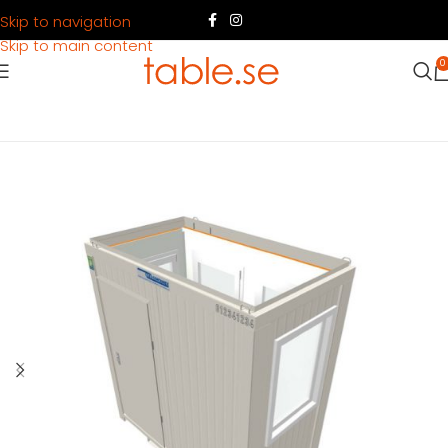
Skip to navigation
Skip to main content
0
Hem
Produkter
Container
Köpa container
Kontorsbodar