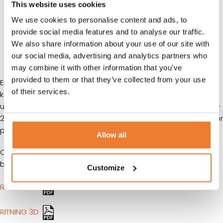
TEKNISK INFORMATION
This website uses cookies
We use cookies to personalise content and ads, to
FÖRSÄLJNINGSVILLKOR
provide social media features and to analyse our traffic.
We also share information about your use of our site with
KUNDTJÄNST
our social media, advertising and analytics partners who
may combine it with other information that you’ve
provided to them or that they’ve collected from your use
Enkel och kompakt lösning för behov av mobilt eller tillfälligt
of their services.
kontor. Försedd med fyra fönster passar denna kontorsbod
utmärkt som vaktkur eller övervakningsplats. Med plats för 1-
2 personer ger denna enhet möjlighet till ett bekvämt kontor
på plats vid din tillfälliga arbetsplats.
Allow all
Containern är som standard utrustad med isolering, värme,
belysning och ventilation i form av självdrag.
Customize
RITNING 2D
RITNING 3D