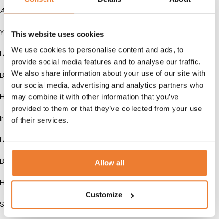
Alla mått är ungefärliga.
Yttermått:
This website uses cookies
We use cookies to personalise content and ads, to
LÄNGD:
2740 mm
provide social media features and to analyse our traffic.
We also share information about your use of our site with
BREDD:
2200 mm
our social media, advertising and analytics partners who
HÖJD:
2050 mm
may combine it with other information that you’ve
provided to them or that they’ve collected from your use
Innermått
of their services.
LÄNGD:
2100 mm
BREDD:
1870 mm
Allow all
HÖJD:
1850 mm
Customize
Storlek