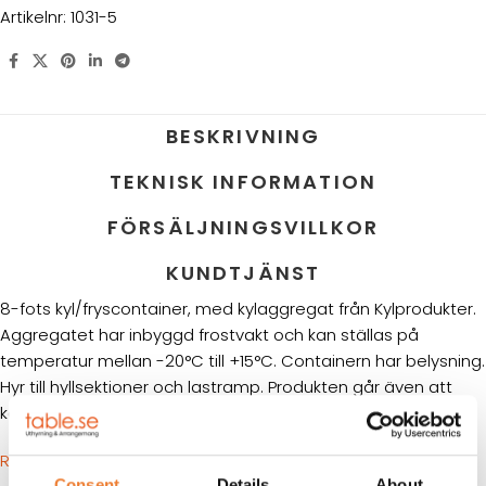
Artikelnr:
1031-5
BESKRIVNING
TEKNISK INFORMATION
FÖRSÄLJNINGSVILLKOR
KUNDTJÄNST
8-fots kyl/fryscontainer, med kylaggregat från Kylprodukter.
Aggregatet har inbyggd frostvakt och kan ställas på
temperatur mellan -20°C till +15°C. Containern har belysning.
Hyr till hyllsektioner och lastramp. Produkten går även att
köpas som endast kylcontainer.
RITNING
Consent
Details
About