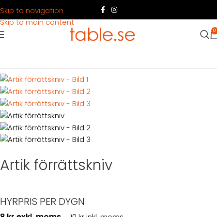
Skip to navigation
Skip to main content
0
Hem
Produkter
Dukning
Bestick
Artik förrättskniv
Artik förrättskniv
HYRPRIS PER DYGN
8 kr exkl. moms
10 kr inkl. moms