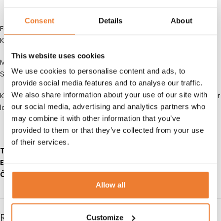
KUNDTJÄNST
Consent
Details
About
Förrättskniv från Iittala i serien Artik designad av Arto
Kankkunen/Laura Partanen.
This website uses cookies
MÅTT: L 20 cm
We use cookies to personalise content and ads, to
SERIE: Artik/Iittala
provide social media features and to analyse our traffic.
We also share information about your use of our site with
Klicka på
denna länk
för information om våra hyresvillkor eller
our social media, advertising and analytics partners who
ladda ner pdfen
may combine it with other information that you’ve
provided to them or that they’ve collected from your use
of their services.
Telefon:
08-50 000 450
(tryck 1 i växelmenyn)
E-post:
info@table.se
Öppettider:
Måndag – fredag 08.00 – 17.00
Allow all
RELATERADE PRODUKTER
Customize