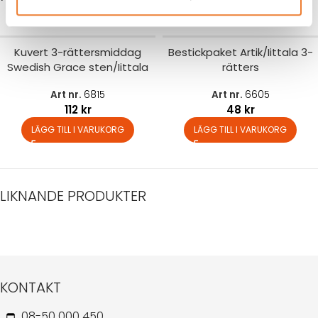
Kuvert 3-rättersmiddag
Bestickpaket Artik/Iittala 3-
Swedish Grace sten/Iittala
rätters
Art nr.
6815
Art nr.
6605
112
kr
48
kr
LÄGG TILL I VARUKORG
LÄGG TILL I VARUKORG
LIKNANDE PRODUKTER
KONTAKT
08-50 000 450