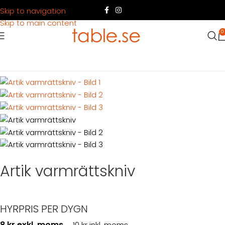
Skip to navigation
Skip to main content
0
Hem
Produkter
Dukning
Bestick
Artik varmrättskniv
Artik varmrättskniv
HYRPRIS PER DYGN
8 kr exkl. moms
10 kr inkl. moms