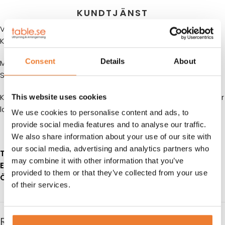
KUNDTJÄNST
Varmrättskniv från Iittala i serien Artik designad av Arto
Kankkunen/Laura Partanen.
Consent
Details
About
MÅTT: L 22 cm
SERIE: Artik/Iittala
Klicka på
denna länk
för information om våra hyresvillkor eller
This website uses cookies
ladda ner pdfen
We use cookies to personalise content and ads, to
provide social media features and to analyse our traffic.
We also share information about your use of our site with
our social media, advertising and analytics partners who
Telefon:
08-50 000 450
(tryck 1 i växelmenyn)
may combine it with other information that you’ve
E-post:
info@table.se
provided to them or that they’ve collected from your use
Öppettider:
Måndag – fredag 08.00 – 17.00
of their services.
RELATERADE PRODUKTER