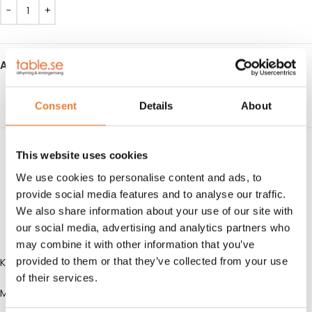
Artikelnr:
6681
Consent
Details
About
BESKRIVNING
This website uses cookies
We use cookies to personalise content and ads, to
HYRESVILLKOR
provide social media features and to analyse our traffic.
We also share information about your use of our site with
KUNDTJÄNST
our social media, advertising and analytics partners who
may combine it with other information that you’ve
provided to them or that they’ve collected from your use
Kräftkniv/skaldjurskniv med rött plasthandtag.
of their services.
MÅTT: L 16 cm