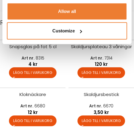
Allow all
RELATERADE PRODUKTER
Customize
Snapsglas på fot 5 cl
Skaldjursplateau 3 våningar
Art nr.
8315
Art nr.
7314
4
kr
120
kr
LÄGG TILL I VARUKORG
LÄGG TILL I VARUKORG
Kloknäckare
Skaldjursbestick
Art nr.
6680
Art nr.
6670
12
kr
3,50
kr
LÄGG TILL I VARUKORG
LÄGG TILL I VARUKORG