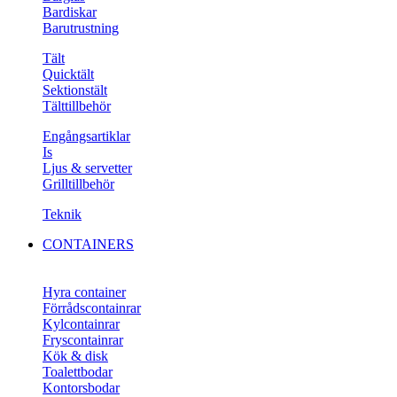
Bardiskar
Barutrustning
Tält
Quicktält
Sektionstält
Tälttillbehör
Engångsartiklar
Is
Ljus & servetter
Grilltillbehör
Teknik
CONTAINERS
Hyra container
Förrådscontainrar
Kylcontainrar
Fryscontainrar
Kök & disk
Toalettbodar
Kontorsbodar