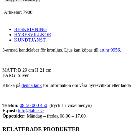
armad
mängd
Artikelnr:
7900
BESKRIVNING
HYRESVILLKOR
KUNDTJÄNST
3-armad kandelaber för kronljus. Ljus kan köpas till
art.nr 9956
.
MÅTT: B 29 cm H 21 cm
FÄRG: Silver
Klicka på
denna länk
för information om våra hyresvillkor eller ladd
Telefon:
08-50 000 450
(tryck 1 i växelmenyn)
E-post:
info@table.se
Öppettider:
Måndag – fredag 08.00 – 17.00
RELATERADE PRODUKTER