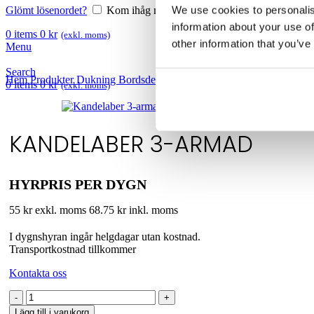
We use cookies to personalis
Glömt lösenordet?
Kom ihåg mig
information about your use of
0
items
0
kr
(exkl. moms)
other information that you’ve
Menu
Search
Hem
Produkter
Dukning
Bordsdekor
Kandelaber 3-armad
0
items
0
kr
(exkl. moms)
KANDELABER 3-ARMAD
HYRPRIS PER DYGN
55 kr exkl. moms
68.75 kr inkl. moms
I dygnshyran ingår helgdagar utan kostnad.
Transportkostnad tillkommer
Kontakta oss
Kandelaber
3-
Lägg till i varukorg