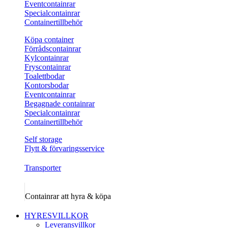
Eventcontainrar
Specialcontainrar
Containertillbehör
Köpa container
Förrådscontainrar
Kylcontainrar
Fryscontainrar
Toalettbodar
Kontorsbodar
Eventcontainrar
Begagnade containrar
Specialcontainrar
Containertillbehör
Self storage
Flytt & förvaringsservice
Transporter
Containrar att hyra & köpa
HYRESVILLKOR
Leveransvillkor