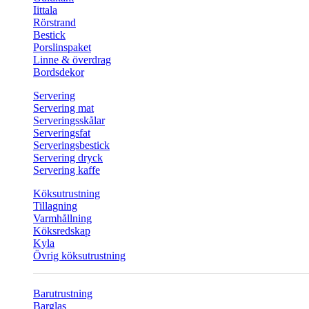
Iittala
Rörstrand
Bestick
Porslinspaket
Linne & överdrag
Bordsdekor
Servering
Servering mat
Serveringsskålar
Serveringsfat
Serveringsbestick
Servering dryck
Servering kaffe
Köksutrustning
Tillagning
Varmhållning
Köksredskap
Kyla
Övrig köksutrustning
Barutrustning
Barglas