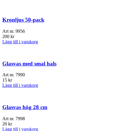
Kronljus 50-pack
Art nr.
9956
200
kr
Lägg till i varukorg
Glasvas med smal hals
Art nr.
7990
15
kr
Lägg till i varukorg
Glasvas hög 28 cm
Art nr.
7998
20
kr
Lägg till i varukorg