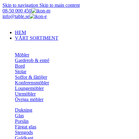
Skip to navigation
Skip to main content
08-50 000 450
info@table.se
HEM
VÅRT SORTIMENT
Möbler
Garderob & entré
Bord
Stolar
Soffor & fåtöljer
Konferensmöbler
Loungemöbler
Utemöbler
Övriga möbler
Dukning
Glas
Porslin
Färgat glas
Stengods
Guldkant