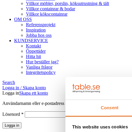
Villkor möbler, porslin, köksutrustning & tält
Villkor containrar & bodar
Villkor kökscontainrar
OM OSS
Referensprojekt
Inspiration
Jobba hos oss
KUNDSERVICE
Kontakt
Öppettider
Hitta hit
Hur beställer jag?
Vanliga frågor
Integritetspolicy
Search
Logga in / Skapa konto
Logga in
Skapa ett konto
Obligatoriskt
Användarnamn eller e-postadress
*
Consent
Obligatoriskt
Lösenord
*
Logga in
This website uses cookies