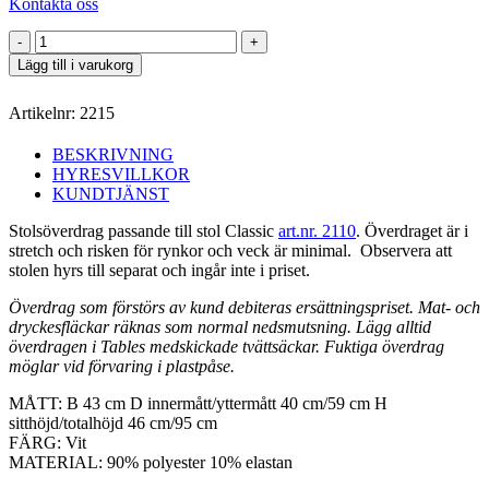
Kontakta oss
Stolsöverdrag
vit
Lägg till i varukorg
stretch
Classic
Artikelnr:
2215
mängd
BESKRIVNING
HYRESVILLKOR
KUNDTJÄNST
Stolsöverdrag passande till stol Classic
art.nr. 2110
. Överdraget är i
stretch och risken för rynkor och veck är minimal. Observera att
stolen hyrs till separat och ingår inte i priset.
Överdrag som förstörs av kund debiteras ersättningspriset. Mat- och
dryckesfläckar räknas som normal nedsmutsning. Lägg alltid
överdragen i Tables medskickade tvättsäckar. Fuktiga överdrag
möglar vid förvaring i plastpåse.
MÅTT: B 43 cm D innermått/yttermått 40 cm/59 cm H
sitthöjd/totalhöjd 46 cm/95 cm
FÄRG: Vit
MATERIAL: 90% polyester 10% elastan