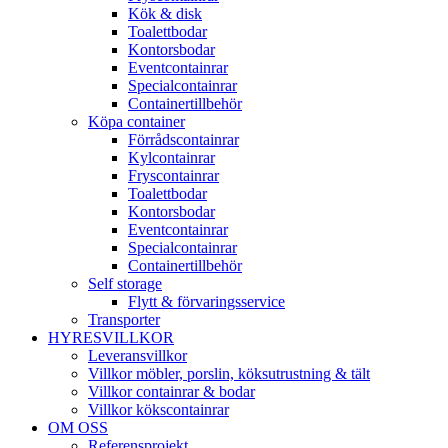
Kök & disk
Toalettbodar
Kontorsbodar
Eventcontainrar
Specialcontainrar
Containertillbehör
Köpa container
Förrådscontainrar
Kylcontainrar
Fryscontainrar
Toalettbodar
Kontorsbodar
Eventcontainrar
Specialcontainrar
Containertillbehör
Self storage
Flytt & förvaringsservice
Transporter
HYRESVILLKOR
Leveransvillkor
Villkor möbler, porslin, köksutrustning & tält
Villkor containrar & bodar
Villkor kökscontainrar
OM OSS
Referensprojekt