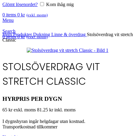
Glömt lösenordet?
Kom ihåg mig
0
items
0
kr
(exkl. moms)
Menu
Search
Hem
Produkter
Dukning
Linne & överdrag
Stolsöverdrag vit stretch
0
items
0
kr
(exkl. moms)
Classic
STOLSÖVERDRAG VIT
STRETCH CLASSIC
HYRPRIS PER DYGN
65 kr exkl. moms
81.25 kr inkl. moms
I dygnshyran ingår helgdagar utan kostnad.
Transportkostnad tillkommer