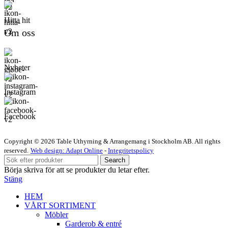
Hitta hit
Om oss
Nyheter
Instagram
Facebook
Copyright © 2026 Table Uthyrning & Arrangemang i Stockholm AB. All rights
reserved​​.
Web design: Adapt Online
-
Integritetspolicy
Search
Börja skriva för att se produkter du letar efter.
Stäng
HEM
VÅRT SORTIMENT
Möbler
Garderob & entré