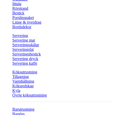
Iittala
Rörstrand
Bestick
Porslinspaket
Linne & överdrag
Bordsdekor
Servering
Servering mat
Serveringsskålar
Serveringsfat
Serveringsbestick
Servering dryck
Servering kaffe
Köksutrustning
Tillagning
Varmhållning
Köksredskap
Kyla
Övrig köksutrustning
Barutrustning
Barglas