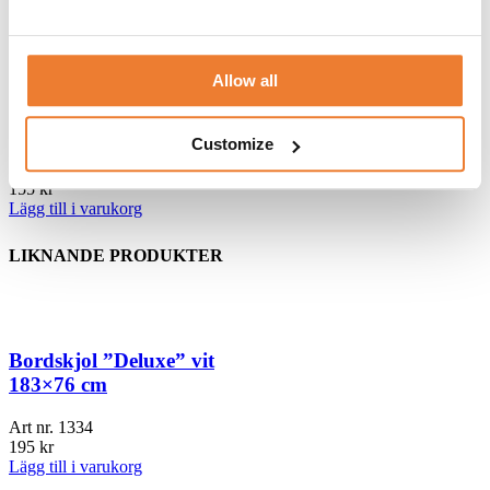
Art nr.
2110
30
kr
Lägg till i varukorg
Allow all
Bankettbord Ø 180 cm
Customize
Art nr.
1400
155
kr
Lägg till i varukorg
LIKNANDE PRODUKTER
Bordskjol ”Deluxe” vit
183×76 cm
Art nr.
1334
195
kr
Lägg till i varukorg