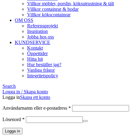
Villkor möbler, porslin, köksutrustning & tält
Villkor containrar & bodar
Villkor kökscontainrar
OM OSS
Referensprojekt
Inspiration
Jobba hos oss
KUNDSERVICE
Kontakt
Öppettider
Hitta hit
Hur beställer jag?
Vanliga frågor
Integritetspolicy
Search
Logga in / Skapa konto
Logga in
Skapa ett konto
Obligatoriskt
Användarnamn eller e-postadress
*
Obligatoriskt
Lösenord
*
Logga in