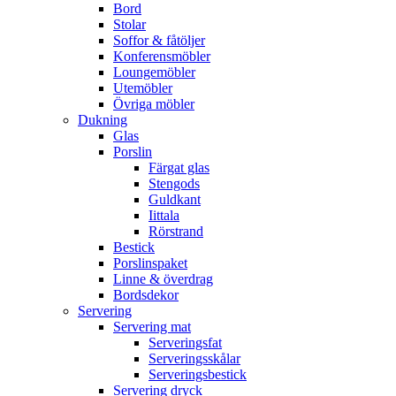
Bord
Stolar
Soffor & fåtöljer
Konferensmöbler
Loungemöbler
Utemöbler
Övriga möbler
Dukning
Glas
Porslin
Färgat glas
Stengods
Guldkant
Iittala
Rörstrand
Bestick
Porslinspaket
Linne & överdrag
Bordsdekor
Servering
Servering mat
Serveringsfat
Serveringsskålar
Serveringsbestick
Servering dryck