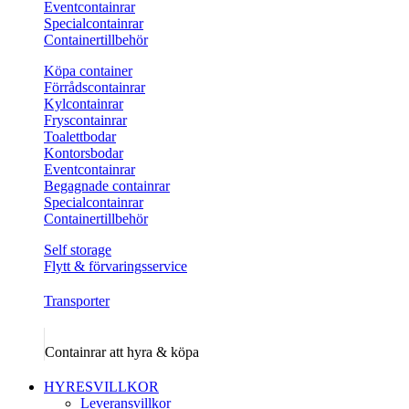
Eventcontainrar
Specialcontainrar
Containertillbehör
Köpa container
Förrådscontainrar
Kylcontainrar
Fryscontainrar
Toalettbodar
Kontorsbodar
Eventcontainrar
Begagnade containrar
Specialcontainrar
Containertillbehör
Self storage
Flytt & förvaringsservice
Transporter
Containrar att hyra & köpa
HYRESVILLKOR
Leveransvillkor