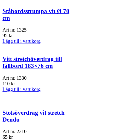
Ståbordsstrumpa vit Ø 70
cm
Art nr.
1325
95
kr
Lägg till i varukorg
Vitt stretchöverdrag till
fällbord 183×76 cm
Art nr.
1330
110
kr
Lägg till i varukorg
Stolsöverdrag vit stretch
Dendu
Art nr.
2210
65
kr