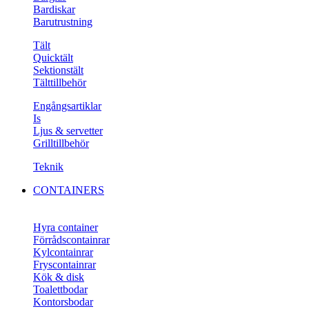
Bardiskar
Barutrustning
Tält
Quicktält
Sektionstält
Tälttillbehör
Engångsartiklar
Is
Ljus & servetter
Grilltillbehör
Teknik
CONTAINERS
Hyra container
Förrådscontainrar
Kylcontainrar
Fryscontainrar
Kök & disk
Toalettbodar
Kontorsbodar