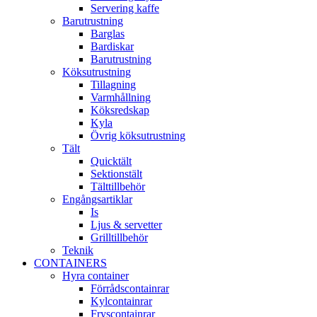
Servering kaffe
Barutrustning
Barglas
Bardiskar
Barutrustning
Köksutrustning
Tillagning
Varmhållning
Köksredskap
Kyla
Övrig köksutrustning
Tält
Quicktält
Sektionstält
Tälttillbehör
Engångsartiklar
Is
Ljus & servetter
Grilltillbehör
Teknik
CONTAINERS
Hyra container
Förrådscontainrar
Kylcontainrar
Fryscontainrar