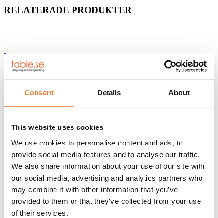
RELATERADE PRODUKTER
Linneservett vit
Art nr.
1780
7,50
kr
Lägg till i varukorg
Consent
Details
About
This website uses cookies
Bordskjol ”Deluxe” vit Ø 180 cm
We use cookies to personalise content and ads, to
Art nr.
1336
provide social media features and to analyse our traffic.
195
kr
Lägg till i varukorg
We also share information about your use of our site with
our social media, advertising and analytics partners who
may combine it with other information that you’ve
Stapelbar stol ”Classic”
provided to them or that they’ve collected from your use
of their services.