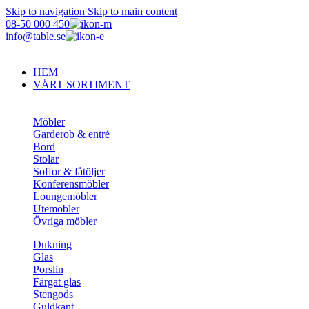
Skip to navigation
Skip to main content
08-50 000 450
info@table.se
HEM
VÅRT SORTIMENT
Möbler
Garderob & entré
Bord
Stolar
Soffor & fåtöljer
Konferensmöbler
Loungemöbler
Utemöbler
Övriga möbler
Dukning
Glas
Porslin
Färgat glas
Stengods
Guldkant