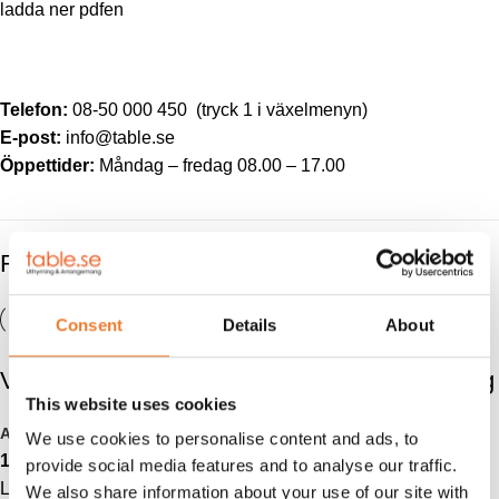
ladda ner pdfen
Telefon:
08-50 000 450
(tryck 1 i växelmenyn)
E-post:
info@table.se
Öppettider:
Måndag – fredag 08.00 – 17.00
RELATERADE PRODUKTER
Consent
Details
About
Vinöppnare
Iskuber i kyllåda 10 kg
This website uses cookies
Art nr.
7104
Art nr.
7100
We use cookies to personalise content and ads, to
15
kr
267
kr
provide social media features and to analyse our traffic.
Lägg till i varukorg
Lägg till i varukorg
We also share information about your use of our site with