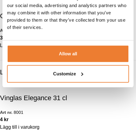
our social media, advertising and analytics partners who
may combine it with other information that you’ve
Glaspaket Impulse
provided to them or that they’ve collected from your use
of their services.
Art nr.
8005
30
kr
Lägg till i varukorg
Allow all
LIKNANDE PRODUKTER
Customize
Vinglas Elegance 31 cl
Art nr.
8001
4
kr
Lägg till i varukorg