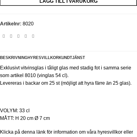
LÄGG TILL I VARUKORG
Artikelnr:
8020
BESKRIVNING
HYRESVILLKOR
KUNDTJÄNST
Exklusivt vitvinsglas i tåligt glas med stadig fot i samma serie
som artikel 8010 (vinglas 54 cl).
Levereras i backar om 25 st (möjligt att hyra färre än 25 glas).
VOLYM: 33 cl
MÅTT: H 20 cm Ø 7 cm
Klicka på
denna länk
för information om våra hyresvillkor eller