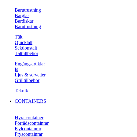
Barutrustning
Barglas
Bardiskar
Barutrustning
Tält
Quicktält
Sektionstält
Tälttillbehör
Engångsartiklar
Is
Ljus & servetter
Grilltillbehör
Teknik
CONTAINERS
Hyra container
Förrådscontainrar
Kylcontainrar
Fryscontainrar