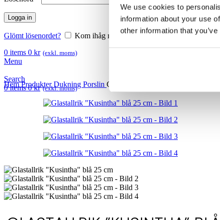
We use cookies to personalis
Logga in
information about your use of
other information that you’ve
Glömt lösenordet?
Kom ihåg mig
0
items
0
kr
(exkl. moms)
Menu
Search
Hem
Produkter
Dukning
Porslin
Glastallrik ”Kusintha” blå 25 cm
0
items
0
kr
(exkl. moms)