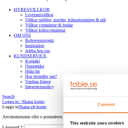
HYRESVILLKOR
Leveransvillkor
Villkor möbler, porslin, köksutrustning & tält
Villkor containrar & bodar
Villkor kökscontainrar
OM OSS
Referensprojekt
Inspiration
Jobba hos oss
KUNDSERVICE
Kontakt
Öppettider
Hitta hit
Hur beställer jag?
Vanliga frågor
Integritetspolicy
Search
Logga in / Skapa konto
Consent
Logga in
Skapa ett konto
Obligatoriskt
Användarnamn eller e-postadress
*
This website uses cookies
Obligatoriskt
Lösenord
*