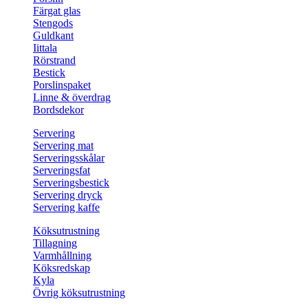
Färgat glas
Stengods
Guldkant
Iittala
Rörstrand
Bestick
Porslinspaket
Linne & överdrag
Bordsdekor
Servering
Servering mat
Serveringsskålar
Serveringsfat
Serveringsbestick
Servering dryck
Servering kaffe
Köksutrustning
Tillagning
Varmhållning
Köksredskap
Kyla
Övrig köksutrustning