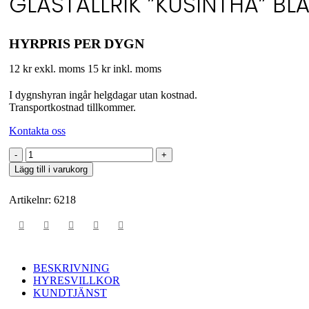
GLASTALLRIK ”KUSINTHA” BL
HYRPRIS PER DYGN
12 kr exkl. moms
15 kr inkl. moms
I dygnshyran ingår helgdagar utan kostnad.
Transportkostnad tillkommer.
Kontakta oss
Glastallrik
"Kusintha"
Lägg till i varukorg
blå
25
Artikelnr:
6218
cm
mängd
BESKRIVNING
HYRESVILLKOR
KUNDTJÄNST