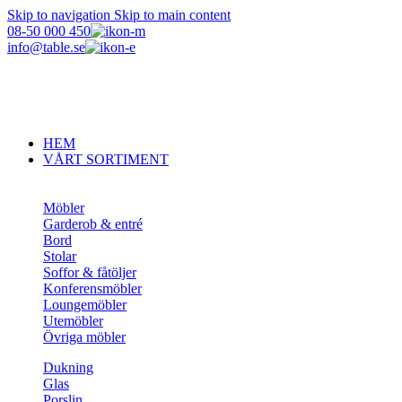
Skip to navigation
Skip to main content
08-50 000 450
info@table.se
HEM
VÅRT SORTIMENT
Möbler
Garderob & entré
Bord
Stolar
Soffor & fåtöljer
Konferensmöbler
Loungemöbler
Utemöbler
Övriga möbler
Dukning
Glas
Porslin