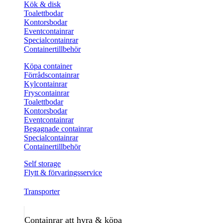
Kök & disk
Toalettbodar
Kontorsbodar
Eventcontainrar
Specialcontainrar
Containertillbehör
Köpa container
Förrådscontainrar
Kylcontainrar
Fryscontainrar
Toalettbodar
Kontorsbodar
Eventcontainrar
Begagnade containrar
Specialcontainrar
Containertillbehör
Self storage
Flytt & förvaringsservice
Transporter
Containrar att hyra & köpa