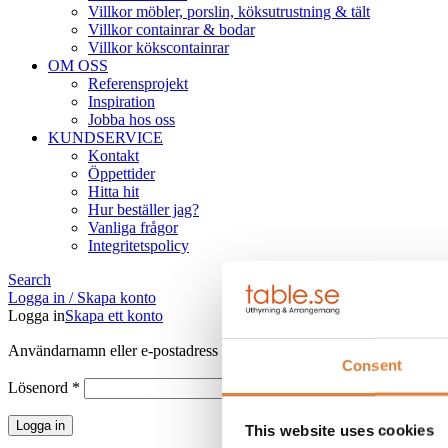
Villkor möbler, porslin, köksutrustning & tält
Villkor containrar & bodar
Villkor kökscontainrar
OM OSS
Referensprojekt
Inspiration
Jobba hos oss
KUNDSERVICE
Kontakt
Öppettider
Hitta hit
Hur beställer jag?
Vanliga frågor
Integritetspolicy
Search
Logga in / Skapa konto
Logga in
Skapa ett konto
Obligatoriskt
Användarnamn eller e-postadress
*
Consent
Obligatoriskt
Lösenord
*
Logga in
This website uses cookies