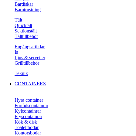
Bardiskar
Barutrustning
Tält
Quicktält
Sektionstält
Tälttillbehör
Engångsartiklar
Is
Ljus & servetter
Grilltillbehör
Teknik
CONTAINERS
Hyra container
Förrådscontainrar
Kylcontainrar
Fryscontainrar
Kök & disk
Toalettbodar
Kontorsbodar