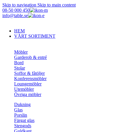
Skip to navigation
Skip to main content
08-50 000 450
info@table.se
HEM
VÅRT SORTIMENT
Möbler
Garderob & entré
Bord
Stolar
Soffor & fåtöljer
Konferensmöbler
Loungemöbler
Utemöbler
Övriga möbler
Dukning
Glas
Porslin
Färgat glas
Stengods
Guldkant