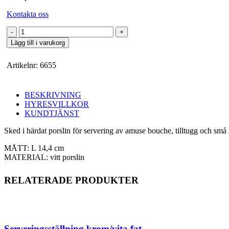
Kontakta oss
Porslinssked
mängd
Lägg till i varukorg
Artikelnr:
6655
BESKRIVNING
HYRESVILLKOR
KUNDTJÄNST
Sked i härdat porslin för servering av amuse bouche, tilltugg och små
MÅTT: L 14,4 cm
MATERIAL: vitt porslin
RELATERADE PRODUKTER
Serveringsställning krom/vita fat