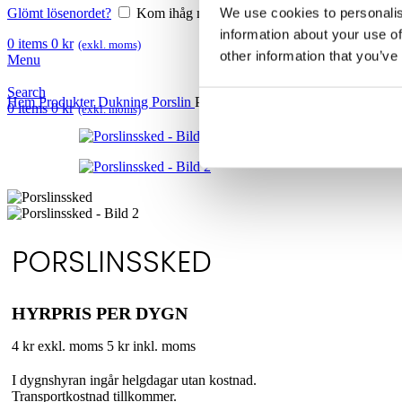
We use cookies to personalis
Glömt lösenordet?
Kom ihåg mig
information about your use of
0
items
0
kr
(exkl. moms)
other information that you’ve
Menu
Search
Hem
Produkter
Dukning
Porslin
Porslinssked
0
items
0
kr
(exkl. moms)
PORSLINSSKED
HYRPRIS PER DYGN
4 kr exkl. moms
5 kr inkl. moms
I dygnshyran ingår helgdagar utan kostnad.
Transportkostnad tillkommer.