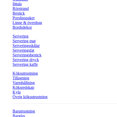
Iittala
Rörstrand
Bestick
Porslinspaket
Linne & överdrag
Bordsdekor
Servering
Servering mat
Serveringsskålar
Serveringsfat
Serveringsbestick
Servering dryck
Servering kaffe
Köksutrustning
Tillagning
Varmhållning
Köksredskap
Kyla
Övrig köksutrustning
Barutrustning
Barglas