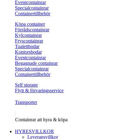
Eventcontainrar
Specialcontainrar
Containertillbehör
Köpa container
Förrådscontainrar
Kylcontainrar
Fryscontainrar
Toalettbodar
Kontorsbodar
Eventcontainrar
Begagnade containrar
Specialcontainrar
Containertillbehör
Self storage
Flytt & förvaringsservice
Transporter
Containrar att hyra & köpa
HYRESVILLKOR
Leveransvillkor